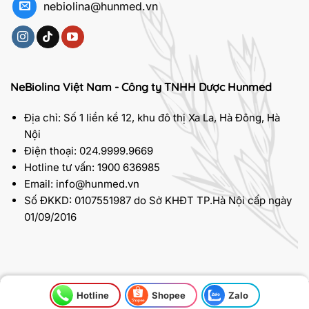
nebiolina@hunmed.vn
NeBiolina Việt Nam - Công ty TNHH Dược Hunmed
Địa chỉ: Số 1 liền kề 12, khu đô thị Xa La, Hà Đông, Hà
Nội
Điện thoại: 024.9999.9669
Hotline tư vấn: 1900 636985
Email: info@hunmed.vn
Số ĐKKD: 0107551987 do Sở KHĐT TP.Hà Nội cấp ngày
01/09/2016
Hotline
Shopee
Zalo
2026 © Bản quyền thuộc về
NeBiolina