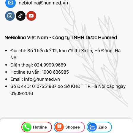
nebiolina@hunmed.vn
NeBiolina Việt Nam - Công ty TNHH Dược Hunmed
Địa chỉ: Số 1 liền kề 12, khu đô thị Xa La, Hà Đông, Hà
Nội
Điện thoại: 024.9999.9669
Hotline tư vấn: 1900 636985
Email: info@hunmed.vn
Số ĐKKD: 0107551987 do Sở KHĐT TP.Hà Nội cấp ngày
01/09/2016
Hotline
Shopee
Zalo
2026 © Bản quyền thuộc về
NeBiolina