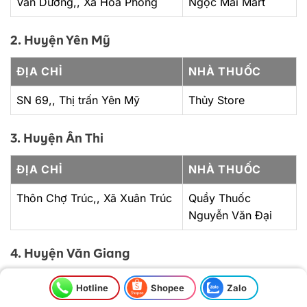
Vân Dương,, Xã Hòa Phong
Ngọc Mai Mart
2. Huyện Yên Mỹ
ĐỊA CHỈ
NHÀ THUỐC
SN 69,, Thị trấn Yên Mỹ
Thủy Store
3. Huyện Ân Thi
ĐỊA CHỈ
NHÀ THUỐC
Thôn Chợ Trúc,, Xã Xuân Trúc
Quầy Thuốc
Nguyễn Văn Đại
4. Huyện Văn Giang
ĐỊA CHỈ
NHÀ THUỐC
Hotline
Shopee
Zalo