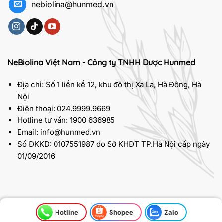
nebiolina@hunmed.vn
NeBiolina Việt Nam - Công ty TNHH Dược Hunmed
Địa chỉ: Số 1 liền kề 12, khu đô thị Xa La, Hà Đông, Hà
Nội
Điện thoại: 024.9999.9669
Hotline tư vấn: 1900 636985
Email: info@hunmed.vn
Số ĐKKD: 0107551987 do Sở KHĐT TP.Hà Nội cấp ngày
01/09/2016
Hotline
Shopee
Zalo
2026 © Bản quyền thuộc về
NeBiolina