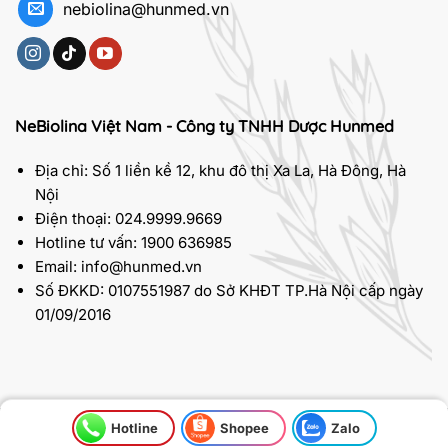
nebiolina@hunmed.vn
NeBiolina Việt Nam - Công ty TNHH Dược Hunmed
Địa chỉ: Số 1 liền kề 12, khu đô thị Xa La, Hà Đông, Hà
Nội
Điện thoại: 024.9999.9669
Hotline tư vấn: 1900 636985
Email: info@hunmed.vn
Số ĐKKD: 0107551987 do Sở KHĐT TP.Hà Nội cấp ngày
01/09/2016
Hotline
Shopee
Zalo
2026 © Bản quyền thuộc về
NeBiolina