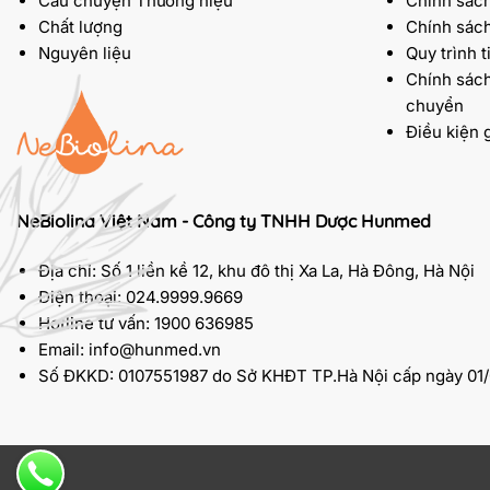
Câu chuyện Thương hiệu
Chính sách
Chất lượng
Chính sác
Nguyên liệu
Quy trình t
Chính sách
chuyển
Điều kiện 
NeBiolina Việt Nam - Công ty TNHH Dược Hunmed
Địa chỉ: Số 1 liền kề 12, khu đô thị Xa La, Hà Đông, Hà Nội
Điện thoại: 024.9999.9669
Hotline tư vấn: 1900 636985
Email: info@hunmed.vn
Số ĐKKD: 0107551987 do Sở KHĐT TP.Hà Nội cấp ngày 01/