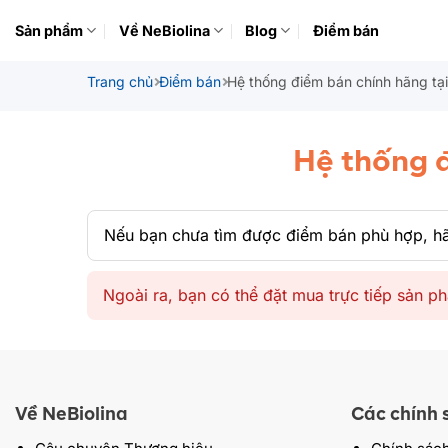
Bỏ
Sản phẩm
Về NeBiolina
Blog
Điểm bán
qua
nội
Trang chủ
Điểm bán
Hệ thống điểm bán chính hãng tạ
dung
Hệ thống đ
Nếu bạn chưa tìm được điểm bán phù hợp, hã
Ngoài ra, bạn có thể đặt mua trực tiếp sản 
Về NeBiolina
Các chính 