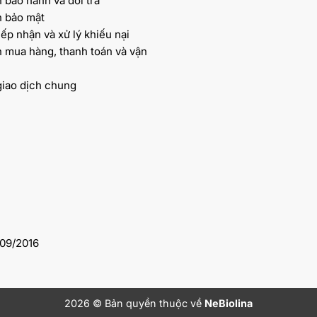
 bảo hành và đổi trả
h bảo mật
iếp nhận và xử lý khiếu nại
 mua hàng, thanh toán và vận
giao dịch chung
09/2016
2026 © Bản quyền thuộc về
NeBiolina