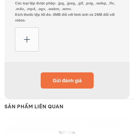
Các loại tệp được phép: .jpg, .jpeg, .gif, .png, .webp, .flv,
.m4v, .mp4, .ogv, .webm, .wmv.
Kích thước tệp tối đa: 4MB đối với hình ảnh và 2MB đối với
video.
Gửi đánh giá
SẢN PHẨM LIÊN QUAN