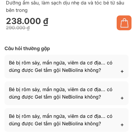
Dưỡng ẩm sâu, làm sạch dịu nhẹ da và tóc bé từ sâu
bên trong
238.000
₫
290.000
₫
Giá
Giá
gốc
hiện
là:
tại
290.000 ₫.
là:
238.000 ₫.
Câu hỏi thường gặp
Bé bị rôm sảy, mẩn ngứa, viêm da cơ địa... có
dùng được Gel tắm gội NeBiolina không?
Bé bị rôm sảy, mẩn ngứa, viêm da cơ địa... có
dùng được Gel tắm gội NeBiolina không?
Bé bị rôm sảy, mẩn ngứa, viêm da cơ địa... có
dùng được Gel tắm gội NeBiolina không?