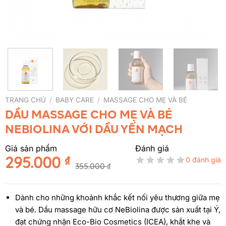
TRANG CHỦ
/
BABY CARE
/
MASSAGE CHO MẸ VÀ BÉ
DẦU MASSAGE CHO MẸ VÀ BÉ
NEBIOLINA VỚI DẦU YẾN MẠCH
Giá sản phẩm
Đánh giá
295.000
₫
0 đánh giá
355.000
₫
Giá
Giá
gốc
hiện
là:
tại
Dành cho những khoảnh khắc kết nối yêu thương giữa mẹ
355.000 ₫.
là:
và bé. Dầu massage hữu cơ NeBiolina được sản xuất tại Ý,
295.000 ₫.
đạt chứng nhận Eco-Bio Cosmetics (ICEA), khắt khe và