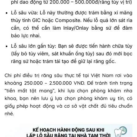
phí dao động từ 200.000 – 500.000đ/răng tùy vị trí)
Lỗ sâu vừa: Lỗ này thường được trám bằng xi măng
thủy tinh GIC hoặc Composite. Nếu lỗ quá lớn sát rìa
cắn, có thể cần làm Inlay/Onlay bằng sứ để đảm
bảo lực nhai.
Lỗ sâu lớn gần tủy: Bạn sẽ được tiến hành chữa tủy
(lấy bỏ tủy viêm, sát khuẩn ống tủy) sau đó mới bọc
răng sứ hoặc trám tái tạo để giữ lại răng gốc.
Chi phí điều trị răng sâu thực tế tại Việt Nam rơi vào
khoảng 250.000 – 2.500.000 VNĐ. Để tránh tình trạng
“tiền mất tật mang”, khi lựa chọn phòng khám nha
khoa, bạn nên lưu ý lựa chọn phòng khám uy tín, có
giấy phép hoạt động và cơ sở vật chất đủ tiêu chuẩn
nhé.