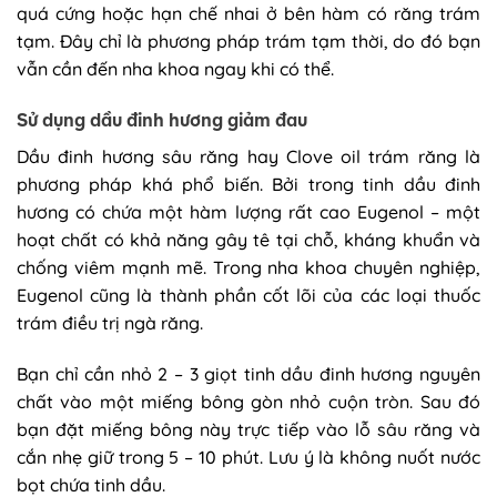
quá cứng hoặc hạn chế nhai ở bên hàm có răng trám
tạm. Đây chỉ là phương pháp trám tạm thời, do đó bạn
vẫn cần đến nha khoa ngay khi có thể.
Sử dụng dầu đinh hương giảm đau
Dầu đinh hương sâu răng hay Clove oil trám răng là
phương pháp khá phổ biến. Bởi trong tinh dầu đinh
hương có chứa một hàm lượng rất cao Eugenol
– một
hoạt chất có khả năng gây tê tại chỗ, kháng khuẩn và
chống viêm mạnh mẽ. Trong nha khoa chuyên nghiệp,
Eugenol cũng là thành phần cốt lõi của các loại thuốc
trám điều trị ngà răng.
Bạn chỉ cần nhỏ 2 – 3 giọt tinh dầu đinh hương nguyên
chất vào một miếng bông gòn nhỏ cuộn tròn. Sau đó
bạn đặt miếng bông này trực tiếp vào lỗ sâu răng và
cắn nhẹ giữ trong 5 – 10 phút. Lưu ý là không nuốt nước
bọt chứa tinh dầu.