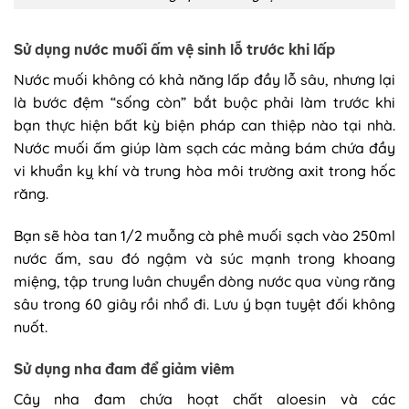
Sử dụng nước muối ấm vệ sinh lỗ trước khi lấp
Nước muối không có khả năng lấp đầy lỗ sâu, nhưng lại
là bước đệm “sống còn” bắt buộc phải làm trước khi
bạn thực hiện bất kỳ biện pháp can thiệp nào tại nhà.
Nước muối ấm giúp làm sạch các mảng bám chứa đầy
vi khuẩn kỵ khí và trung hòa môi trường axit trong hốc
răng.
Bạn sẽ hòa tan 1/2 muỗng cà phê muối sạch vào 250ml
nước ấm, sau đó ngậm và súc mạnh trong khoang
miệng, tập trung luân chuyển dòng nước qua vùng răng
sâu trong 60 giây rồi nhổ đi. Lưu ý bạn tuyệt đối không
nuốt.
Sử dụng nha đam để giảm viêm
Cây nha đam chứa hoạt chất aloesin và các