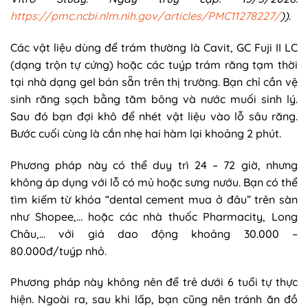
https://pmc.ncbi.nlm.nih.gov/articles/PMC11278227/
))
.
Các vật liệu dùng để trám thường là Cavit, GC Fuji II LC
(dạng trộn tự cứng) hoặc các tuýp trám răng tạm thời
tại nhà dạng gel bán sẵn trên thị trường. Bạn chỉ cần vệ
sinh răng sạch bằng tăm bông và nước muối sinh lý.
Sau đó bạn đợi khô để nhét vật liệu vào lỗ sâu răng.
Bước cuối cùng là cắn nhẹ hai hàm lại khoảng 2 phút.
Phương pháp này có thể duy trì 24 – 72 giờ, nhưng
không áp dụng với lỗ có mủ hoặc sưng nướu. Bạn có thể
tìm kiếm từ khóa “dental cement mua ở đâu” trên sàn
như Shopee,… hoặc các nhà thuốc Pharmacity, Long
Châu,… với giá dao động khoảng 30.000 –
80.000đ/tuýp nhỏ.
Phương pháp này không nên để trẻ dưới 6 tuổi tự thực
hiện. Ngoài ra, sau khi lấp, bạn cũng nên tránh ăn đồ