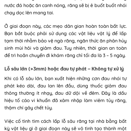
nước đá hoặc ăn canh nóng, răng sẽ bị ê buốt buốt nhói
chạy dọc lên mang tai.
Ở giai đoạn này, các mẹo dân gian hoàn toàn bất lực.
Bạn bắt buộc phải sử dụng các vật liệu vật lý để lấp
tạm thời nhằm bảo vệ ngà răng, ngăn thức ăn phân hủy
sinh mùi hôi và giảm đau. Tuy nhiên, thời gian an toàn
để trì hoãn chuyến đi khám răng chỉ tối đa là 3 – 5 ngày.
Lỗ sâu lớn (>3mm) hoặc đau tự phát – Không tự xử lý
Khi có lỗ sâu lớn, bạn xuất hiện những cơn đau nhói tự
phát kéo dài, đau lan lên đầu, dùng thuốc giảm đau
thông thường ít nhạy, đau dữ dội về đêm. Đây là dấu
hiệu tố cáo vi khuẩn đã xâm nhập làm viêm tủy răng,
thậm chí gây chết tủy.
Việc cố tình tìm cách lấp lỗ sâu răng tại nhà bằng bất
kỳ vật liệu gì ở giai đoạn này sẽ vô tình tạo thành một