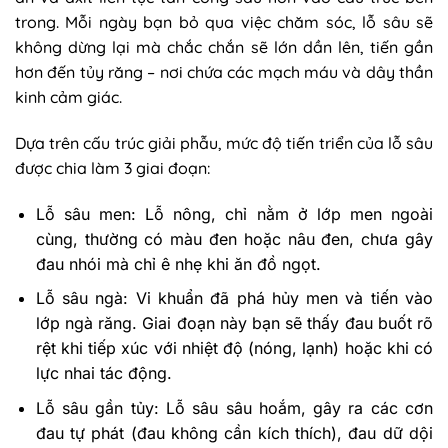
trong. Mỗi ngày bạn bỏ qua việc chăm sóc, lỗ sâu sẽ
không dừng lại mà chắc chắn sẽ lớn dần lên, tiến gần
hơn đến tủy răng – nơi chứa các mạch máu và dây thần
kinh cảm giác.
Dựa trên cấu trúc giải phẫu, mức độ tiến triển của lỗ sâu
được chia làm 3 giai đoạn:
Lỗ sâu men: Lỗ nông, chỉ nằm ở lớp men ngoài
cùng, thường có màu đen hoặc nâu đen, chưa gây
đau nhói mà chỉ ê nhẹ khi ăn đồ ngọt.
Lỗ sâu ngà: Vi khuẩn đã phá hủy men và tiến vào
lớp ngà răng. Giai đoạn này bạn sẽ thấy đau buốt rõ
rệt khi tiếp xúc với nhiệt độ (nóng, lạnh) hoặc khi có
lực nhai tác động.
Lỗ sâu gần tủy: Lỗ sâu sâu hoắm, gây ra các cơn
đau tự phát (đau không cần kích thích), đau dữ dội