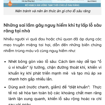
Nên tránh và nên ăn thức ăn gì cho lỗ sâu răng
Những sai lầm gây nguy hiểm khi tự lấp lỗ sâu
răng tại nhà
Nhiều người vì quá đau hoặc chủ quan đã áp dụng các
mẹo truyền miệng tai hại, dẫn đến những biến chứng
nhiễm trùng máu vô cùng nguy hiểm như:
Nhét bông gòn vào lỗ sâu: Cách làm này dễ tạo “ổ
ủ vi khuẩn” lý tưởng, chặn đường thoát khí, khiến vi
khuẩn kỵ khí phát triển mạnh mẽ và tạo mủ áp xe
nhanh hơn gấp nhiều lần.
Dùng axit (nước chanh, giấm) để “diệt khuẩn”: Thực
tế nó sẽ hòa tan toàn bộ các khoáng chất men răng
lành lặn xung quanh, khiến lỗ sâu rộng hoác ra chỉ
sau vài ngày.