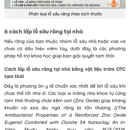
Phân loại lỗ sâu răng theo kích thước
6 cách lấp lỗ sâu răng tại nhà
Nếu răng của bạn thuộc nhóm lỗ sâu nhỏ hoặc vừa và
chưa có dấu hiệu viêm tủy, dưới đây là các phương
pháp hỗ trợ khoa học giúp bạn giải quyết tạm thời:
Cách lấp lỗ sâu răng tại nhà bằng vật liệu trám OTC
tạm thời
Đây là phương án y tế chuẩn xác nhất để bít lỗ sâu khi
chưa thể tới nha sĩ. Các loại xi măng nha khoa tự cứng
tạm thời thường chứa kẽm oxit (Zinc Oxide) giúp kháng
khuẩn và xoa dịu ngà răng bị tổn thương
((The
Antibacterial Properties of a Reinforced Zinc Oxide
Eugenol Combined with Cloisite 5A Nanoclay: An In-
Vitro Study. Ngày truy cập: 15/5/2026.