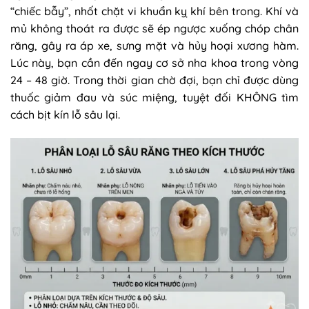
“chiếc bẫy”, nhốt chặt vi khuẩn kỵ khí bên trong. Khí và
mủ không thoát ra được sẽ ép ngược xuống chóp chân
răng, gây ra áp xe, sưng mặt và hủy hoại xương hàm.
Lúc này, bạn cần đến ngay cơ sở nha khoa trong vòng
24 – 48 giờ. Trong thời gian chờ đợi, bạn chỉ được dùng
thuốc giảm đau và súc miệng, tuyệt đối KHÔNG tìm
cách bịt kín lỗ sâu lại.