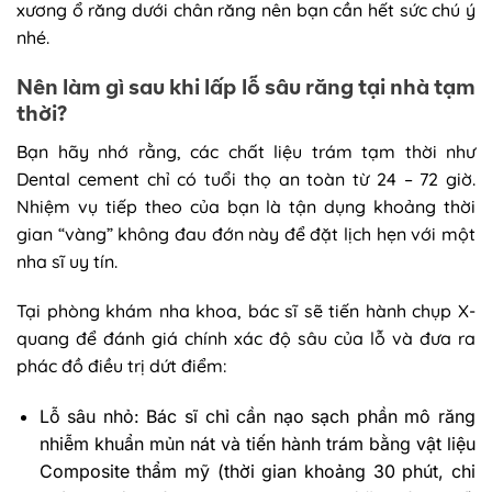
xương ổ răng dưới chân răng nên bạn cần hết sức chú ý
nhé.
Nên làm gì sau khi lấp lỗ sâu răng tại nhà tạm
thời?
Bạn hãy nhớ rằng, các chất liệu trám tạm thời như
Dental cement chỉ có tuổi thọ an toàn từ 24 – 72 giờ.
Nhiệm vụ tiếp theo của bạn là tận dụng khoảng thời
gian “vàng” không đau đớn này để đặt lịch hẹn với một
nha sĩ uy tín.
Tại phòng khám nha khoa, bác sĩ sẽ tiến hành chụp X-
quang để đánh giá chính xác độ sâu của lỗ và đưa ra
phác đồ điều trị dứt điểm:
Lỗ sâu nhỏ: Bác sĩ chỉ cần nạo sạch phần mô răng
nhiễm khuẩn mủn nát và tiến hành trám bằng vật liệu
Composite thẩm mỹ (thời gian khoảng 30 phút, chi