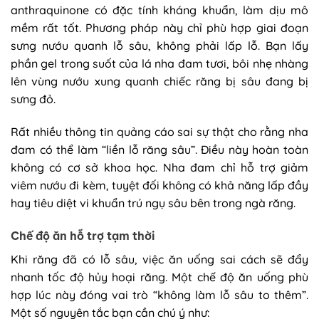
anthraquinone có đặc tính kháng khuẩn, làm dịu mô
mềm rất tốt. Phương pháp này chỉ phù hợp giai đoạn
sưng nướu quanh lỗ sâu, không phải lấp lỗ. Bạn lấy
phần gel trong suốt của lá nha đam tươi, bôi nhẹ nhàng
lên vùng nướu xung quanh chiếc răng bị sâu đang bị
sưng đỏ.
Rất nhiều thông tin quảng cáo sai sự thật cho rằng nha
đam có thể làm “liền lỗ răng sâu”. Điều này hoàn toàn
không có cơ sở khoa học. Nha đam chỉ hỗ trợ giảm
viêm nướu đi kèm, tuyệt đối không có khả năng lấp đầy
hay tiêu diệt vi khuẩn trú ngụ sâu bên trong ngà răng.
Chế độ ăn hỗ trợ tạm thời
Khi răng đã có lỗ sâu, việc ăn uống sai cách sẽ đẩy
nhanh tốc độ hủy hoại răng. Một chế độ ăn uống phù
hợp lúc này đóng vai trò “không làm lỗ sâu to thêm”.
Một số nguyên tắc bạn cần chú ý như: