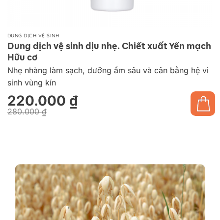
DUNG DỊCH VỆ SINH
Dung dịch vệ sinh dịu nhẹ. Chiết xuất Yến mạch
Hữu cơ
Nhẹ nhàng làm sạch, dưỡng ẩm sâu và cân bằng hệ vi
sinh vùng kín
220.000
₫
280.000
₫
Giá
Giá
gốc
hiện
là:
tại
280.000 ₫.
là:
220.000 ₫.