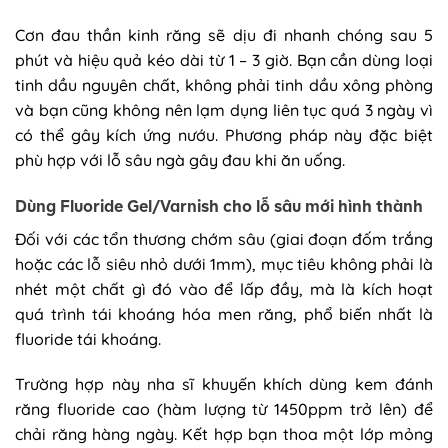
Cơn đau thần kinh răng sẽ dịu đi nhanh chóng sau 5
phút và hiệu quả kéo dài từ 1 – 3 giờ. Bạn cần dùng loại
tinh dầu nguyên chất, không phải tinh dầu xông phòng
và bạn cũng không nên lạm dụng liên tục quá 3 ngày vì
có thể gây kích ứng nướu. Phương pháp này đặc biệt
phù hợp với lỗ sâu ngà gây đau khi ăn uống.
Dùng Fluoride Gel/Varnish cho lỗ sâu mới hình thành
Đối với các tổn thương chớm sâu (giai đoạn đốm trắng
hoặc các lỗ siêu nhỏ dưới 1mm), mục tiêu không phải là
nhét một chất gì đó vào để lấp đầy, mà là kích hoạt
quá trình tái khoáng hóa men răng, phổ biến nhất là
fluoride tái khoáng.
Trường hợp này nha sĩ khuyến khích dùng kem đánh
răng fluoride cao (hàm lượng từ 1450ppm trở lên) để
chải răng hàng ngày. Kết hợp bạn thoa một lớp mỏng