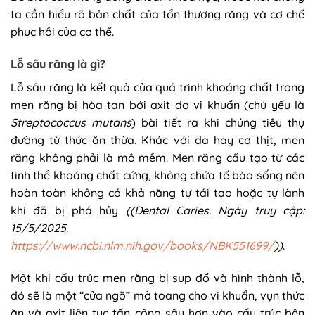
ta cần hiểu rõ bản chất của tổn thương răng và cơ chế
phục hồi của cơ thể.
Lỗ sâu răng là gì?
Lỗ sâu răng là kết quả của quá trình khoáng chất trong
men răng bị hòa tan bởi axit do vi khuẩn (chủ yếu là
Streptococcus mutans
) bài tiết ra khi chúng tiêu thụ
đường từ thức ăn thừa. Khác với da hay cơ thịt, men
răng không phải là mô mềm. Men răng cấu tạo từ các
tinh thể khoáng chất cứng, không chứa tế bào sống nên
hoàn toàn không có khả năng tự tái tạo hoặc tự lành
khi đã bị phá hủy
((Dental Caries. Ngày truy cập:
15/5/2025.
https://www.ncbi.nlm.nih.gov/books/NBK551699/
))
.
Một khi cấu trúc men răng bị sụp đổ và hình thành lỗ,
đó sẽ là một “cửa ngõ” mở toang cho vi khuẩn, vụn thức
ăn và axit liên tục tấn công sâu hơn vào cấu trúc bên