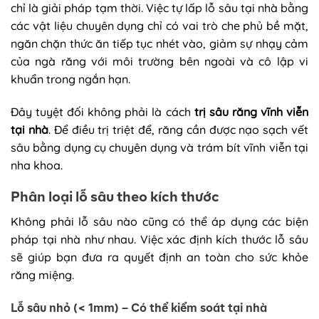
chỉ là giải pháp tạm thời. Việc tự lấp lỗ sâu tại nhà bằng
các vật liệu chuyên dụng chỉ có vai trò che phủ bề mặt,
ngăn chặn thức ăn tiếp tục nhét vào, giảm sự nhạy cảm
của ngà răng với môi trường bên ngoài và cô lập vi
khuẩn trong ngắn hạn.
Đây tuyệt đối không phải là cách
trị sâu răng vĩnh viễn
tại nhà
. Để điều trị triệt để, răng cần được nạo sạch vết
sâu bằng dụng cụ chuyên dụng và trám bít vĩnh viễn tại
nha khoa.
Phân loại lỗ sâu theo kích thước
Không phải lỗ sâu nào cũng có thể áp dụng các biện
pháp tại nhà như nhau. Việc xác định kích thước lỗ sâu
sẽ giúp bạn đưa ra quyết định an toàn cho sức khỏe
răng miệng.
Lỗ sâu nhỏ (< 1mm) – Có thể kiểm soát tại nhà