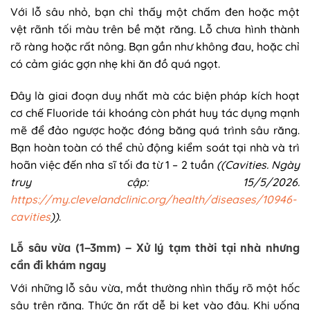
Với lỗ sâu nhỏ, bạn chỉ thấy một chấm đen hoặc một
vệt rãnh tối màu trên bề mặt răng. Lỗ chưa hình thành
rõ ràng hoặc rất nông. Bạn gần như không đau, hoặc chỉ
có cảm giác gợn nhẹ khi ăn đồ quá ngọt.
Đây là giai đoạn duy nhất mà các biện pháp kích hoạt
cơ chế Fluoride tái khoáng còn phát huy tác dụng mạnh
mẽ để đảo ngược hoặc đóng băng quá trình sâu răng.
Bạn hoàn toàn có thể chủ động kiểm soát tại nhà và trì
hoãn việc đến nha sĩ tối đa từ 1 – 2 tuần
((Cavities. Ngày
truy cập: 15/5/2026.
https://my.clevelandclinic.org/health/diseases/10946-
cavities
))
.
Lỗ sâu vừa (1–3mm) – Xử lý tạm thời tại nhà nhưng
cần đi khám ngay
Với những lỗ sâu vừa, mắt thường nhìn thấy rõ một hốc
sâu trên răng. Thức ăn rất dễ bị kẹt vào đây. Khi uống