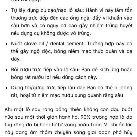
Tự lấy dụng cụ cạo/nạo lỗ sâu: Hành vi này làm tổn
thương trực tiếp đến các ống ngà, đẩy vi khuẩn vào
sâu hơn và có nguy cơ cao gây nhiễm trùng huyết
nếu dụng cụ không được vô trùng.
Nuốt clove oil / dental cement: Trường hợp này có
thể gây ngộ độc, bỏng niêm mạc thực quản và dạ
dày.
Bôi rượu trực tiếp vào lỗ sâu: Bạn dễ kích ứng hoặc
bỏng rát nướu lợi nếu dùng cách này.
Dùng tỏi/gừng trực tiếp lâu dài: Bạn có thể bị bỏng
rát, hoại tử niêm mạc nướu xung quanh răng sâu
Khi một lỗ sâu răng bỗng nhiên không còn đau buốt
nữa sau một thời gian hành hạ, 90% trường hợp là do
tủy răng đã bị hoại tử tử vong hoàn toàn. Vi khuẩn lúc
này đang âm thầm chuyển sang giai đoạn phá hủy