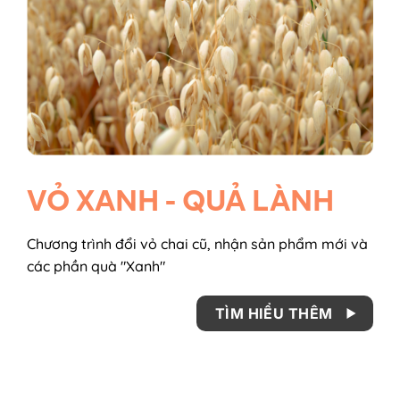
VỎ XANH - QUẢ LÀNH
Chương trình đổi vỏ chai cũ, nhận sản phẩm mới và
các phần quà "Xanh"
TÌM HIỂU THÊM