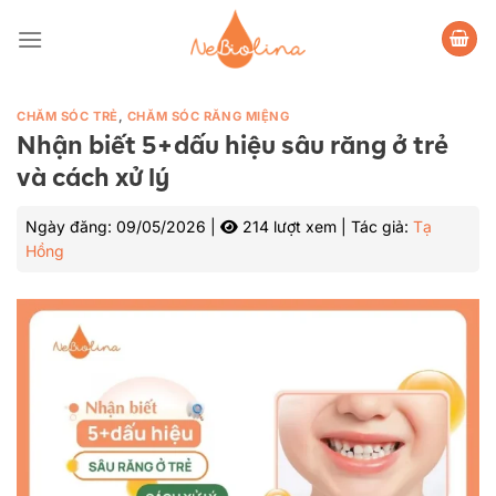
Bỏ
qua
nội
dung
CHĂM SÓC TRẺ
,
CHĂM SÓC RĂNG MIỆNG
Nhận biết 5+dấu hiệu sâu răng ở trẻ
và cách xử lý
Ngày đăng:
09/05/2026
|
214 lượt xem
|
Tác giả:
Tạ
Hồng