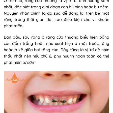
Ở trẻ nhỏ, răng cửa thường là vị trí bị ảnh hưởng sớm
nhất, đặc biệt trong giai đoạn còn bú bình hoặc bú đêm.
Nguyên nhân chính là do sữa dễ đọng lại trên bề mặt
răng trong thời gian dài, tạo điều kiện cho vi khuẩn
phát triển.
Ban đầu, sâu răng ở răng cửa thường biểu hiện bằng
các đốm trắng hoặc nâu xuất hiện ở mặt trước răng
hoặc ở kẽ giữa hai răng cửa. Đây cũng là vị trí dễ nhìn
thấy nhất nên nếu chú ý, phụ huynh hoàn toàn có thể
phát hiện từ sớm.