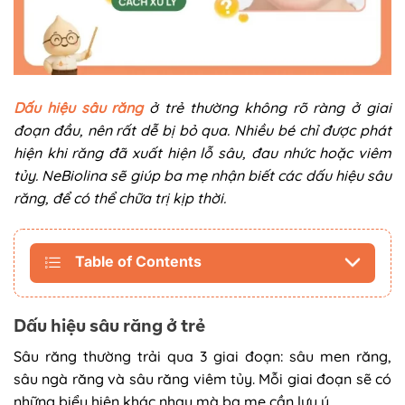
Dấu hiệu sâu răng
ở trẻ thường không rõ ràng ở giai
đoạn đầu, nên rất dễ bị bỏ qua. Nhiều bé chỉ được phát
hiện khi răng đã xuất hiện lỗ sâu, đau nhức hoặc viêm
tủy. NeBiolina sẽ giúp ba mẹ nhận biết các dấu hiệu sâu
răng, để có thể chữa trị kịp thời.
Table of Contents
Dấu hiệu sâu răng ở trẻ
Sâu răng thường trải qua 3 giai đoạn: sâu men răng,
sâu ngà răng và sâu răng viêm tủy. Mỗi giai đoạn sẽ có
những biểu hiện khác nhau mà ba mẹ cần lưu ý.