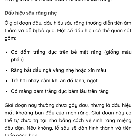
Dấu hiệu sâu răng nhẹ
Ở giai đoạn đầu, dấu hiệu sâu răng thường diễn tiến âm
thầm và dễ bị bỏ qua. Một số dấu hiệu có thể quan sát
gồm:
Có đốm trắng đục trên bề mặt răng (giống màu
phấn)
Răng bắt đầu ngả vàng nhẹ hoặc xỉn màu
Trẻ hơi nhạy cảm khi ăn đồ lạnh, ngọt
Có mảng bám trắng đục bám lâu trên răng
Giai đoạn này thường chưa gây đau, nhưng là dấu hiệu
mất khoáng ban đầu của men răng. Giai đoạn này có
thể tự chữa trị tại nhà bằng cách vệ sinh răng miệng
đều đặn. Nếu không, lỗ sâu sẽ dần hình thành và tiến
triển nặng hơn.