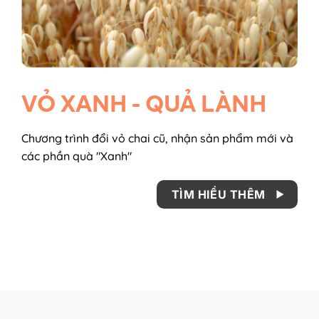
VỎ XANH - QUẢ LÀNH
Chương trình đổi vỏ chai cũ, nhận sản phẩm mới và
các phần quà "Xanh"
TÌM HIỂU THÊM