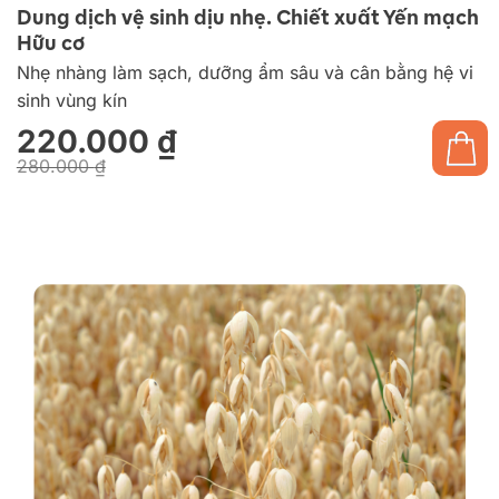
Dung dịch vệ sinh dịu nhẹ. Chiết xuất Yến mạch
Hữu cơ
Nhẹ nhàng làm sạch, dưỡng ẩm sâu và cân bằng hệ vi
sinh vùng kín
220.000
₫
280.000
₫
Giá
Giá
gốc
hiện
là:
tại
280.000 ₫.
là:
220.000 ₫.