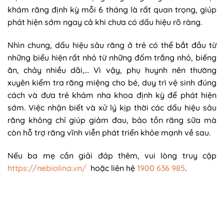
khám răng định kỳ mỗi 6 tháng là rất quan trọng, giúp
phát hiện sớm ngay cả khi chưa có dấu hiệu rõ ràng.
Nhìn chung, dấu hiệu sâu răng ở trẻ có thể bắt đầu từ
những biểu hiện rất nhỏ từ những đốm trắng nhỏ, biếng
ăn, chảy nhiều dãi,… Vì vậy, phụ huynh nên thường
xuyên kiểm tra răng miệng cho bé, duy trì vệ sinh đúng
cách và đưa trẻ khám nha khoa định kỳ để phát hiện
sớm. Việc nhận biết và xử lý kịp thời các dấu hiệu sâu
răng không chỉ giúp giảm đau, bảo tồn răng sữa mà
còn hỗ trợ răng vĩnh viễn phát triển khỏe mạnh về sau.
Nếu ba mẹ cần giải đáp thêm, vui lòng truy cập
https://nebiolina.vn/
hoặc liên hệ
1900 636 985
.