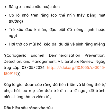
Răng xỉn màu nâu hoặc đen
Có lỗ nhỏ trên răng (có thể nhìn thấy bằng mắt
thường)
Trẻ kêu đau khi ăn, đặc biệt đồ nóng, lạnh hoặc
ngọt
Hơi thở có mùi hôi kéo dài dù đã vệ sinh răng miệng
((Cariogenic Enamel Demineralization Prevention,
Detection, and Management: A Literature Review. Ngày
truy cập: 08/05/2026.
https://doi.org/10.1055/s-0045-
1809179
))
Đây là giai đoạn sâu răng đã tiến triển và không thể tự
phục hồi, ba mẹ cần đưa trẻ đi nha sĩ ngay để tránh
biến chứng thành viêm tủy.
Dấu hiệu sâu răng vào tủy