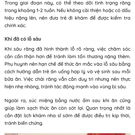
Trong giai đoạn này, có thể theo dõi tình trạng răng
trong khoảng 1-2 tuần. Nếu không cải thiện hoặc có dấu
hiệu nặng lên, nên đưa trẻ đi khám để được kiểm tra
chính xác.
Khi đã có lỗ sâu
Khi sâu răng đã hình thành lỗ rõ ràng, việc chăm sóc
cần cẩn thận hơn để tránh làm tổn thương nặng thêm.
Phụ huynh nên hạn chế để thức ăn mắc vào lỗ sâu bằng
cách hướng dẫn trẻ ăn uống hợp lý và vệ sinh sau mỗi
bữa ăn. Việc chải răng vẫn cần duy trì nhưng nên thực
hiện nhẹ nhàng, tránh tác động mạnh vào vùng bị sâu.
Ngoài ra, súc miệng bằng nước ấm sau khi ăn cũng
giúp làm sạch thức ăn còn sót lại. Quan trọng nhất là
cần đặt lịch khám nha sĩ sớm để được điều trị kịp thời,
tránh biến chứng.