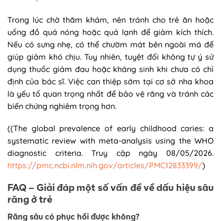
Trong lúc chờ thăm khám, nên tránh cho trẻ ăn hoặc
uống đồ quá nóng hoặc quá lạnh để giảm kích thích.
Nếu có sưng nhẹ, có thể chườm mát bên ngoài má để
giúp giảm khó chịu. Tuy nhiên, tuyệt đối không tự ý sử
dụng thuốc giảm đau hoặc kháng sinh khi chưa có chỉ
định của bác sĩ. Việc can thiệp sớm tại cơ sở nha khoa
là yếu tố quan trọng nhất để bảo vệ răng và tránh các
biến chứng nghiêm trọng hơn.
((The global prevalence of early childhood caries: a
systematic review with meta-analysis using the WHO
diagnostic criteria. Truy cập ngày 08/05/2026.
https://pmc.ncbi.nlm.nih.gov/articles/PMC12833399/
)
FAQ – Giải đáp một số vấn đề về dấu hiệu sâu
răng ở trẻ
Răng sâu có phục hồi được không?