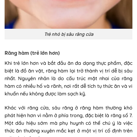
Trẻ nhỏ bị sâu răng cửa
Răng hàm (trẻ lớn hơn)
Khi trẻ lớn hơn và bắt đầu ăn đa dạng thực phẩm, đặc
biệt là đồ ăn vặt, răng hàm lại trở thành vị trí dễ bị sâu
nhất. Nguyên nhân là do cấu trúc mặt nhai của răng
hàm có nhiều hố và rãnh, nơi rất dễ tích tụ thức ăn và vi
khuẩn nếu không được làm sạch kỹ.
Khác với răng cửa, sâu răng ở răng hàm thường khó
phát hiện hơn vì nằm ở phía trong, đặc biệt là răng số 7.
Một dấu hiệu sớm mà phụ huynh có thể chú ý là việc
thức ăn thường xuyên mắc kẹt ở một vị trí cố định trên