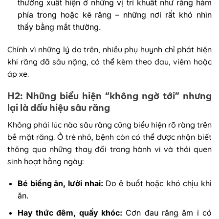
thường xuất hiện ở những vị trí khuất như răng hàm
phía trong hoặc kẽ răng – những nơi rất khó nhìn
thấy bằng mắt thường.
Chính vì những lý do trên, nhiều phụ huynh chỉ phát hiện
khi răng đã sâu nặng, có thể kèm theo đau, viêm hoặc
áp xe.
H2: Những biểu hiện “không ngờ tới” nhưng
lại là dấu hiệu sâu răng
Không phải lúc nào sâu răng cũng biểu hiện rõ ràng trên
bề mặt răng. Ở trẻ nhỏ, bệnh còn có thể được nhận biết
thông qua những thay đổi trong hành vi và thói quen
sinh hoạt hằng ngày:
Bé biếng ăn, lười nhai:
Do ê buốt hoặc khó chịu khi
ăn.
Hay thức đêm, quấy khóc:
Cơn đau răng âm ỉ có