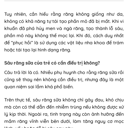
Tuy nhiên, cần hiểu rằng răng không giống như da,
không có khả năng tự tái tạo phần mô đã bị mất. Khi vi
khuẩn đã phá hủy men và ngà răng, tạo thành lỗ sâu,
phần mô này không thể mọc lại. Khi đó, cách duy nhất
để “phục hồi” là sử dụng các vật liệu nha khoa để trám
hoặc tái tạo lại hình dạng răng.
Sâu răng sữa của trẻ có cần điều trị không?
Câu trả lời là có. Nhiều phụ huynh cho rằng răng sữa rồi
cũng sẽ thay nên không cần điều trị, nhưng đây là một
quan niệm sai lầm khá phổ biến.
Trên thực tế, sâu răng sữa không chỉ gây đau, khó chịu
mà còn có thể dẫn đến nhiễm trùng nếu không được xử
lý kịp thời. Ngoài ra, tình trạng này còn ảnh hưởng đến
mầm răng vĩnh viễn bên dưới, làm tăng nguy cơ mọc