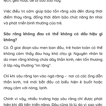
lệch, yếu hoặc dễ bị sâu sau này.
Việc điều trị sớm giúp bảo tồn răng sữa đến đúng thời
điểm thay răng, đồng thời đảm bảo chức năng ăn nhai
và phát triển bình thường của trẻ.
Sâu răng không đau có thể không có dấu hiệu gì
không?
Có. Ở giai đoạn sâu men ban đầu, trẻ hoàn toàn có thể
không cảm thấy đau hay khó chịu gì. Nguyên nhân là
do men răng không chứa dây thần kinh, nên tổn thương
ở lớp này thường “im lặng”.
Chỉ khi sâu răng lan vào ngà răng – nơi có các ống dẫn
thần kinh, trẻ mới bắt đầu có biểu hiện ê buốt hoặc
nhạy cảm với nóng, lạnh.
Chính vì vậy, nhiều trường hợp sâu răng chỉ được phát
hiện khi đã tiến triển nặng. Đây cũng là lý do vì sao việc