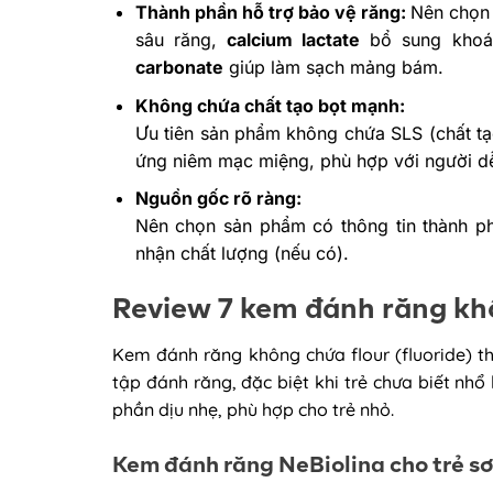
Thành phần hỗ trợ bảo vệ răng:
Nên chọn
sâu răng,
calcium lactate
bổ sung khoán
carbonate
giúp làm sạch mảng bám.
Không chứa chất tạo bọt mạnh:
Ưu tiên sản phẩm không chứa SLS (chất tạ
ứng niêm mạc miệng, phù hợp với người d
Nguồn gốc rõ ràng:
Nên chọn sản phẩm có thông tin thành ph
nhận chất lượng (nếu có).
Review 7 kem đánh răng khô
Kem đánh răng không chứa flour (fluoride) t
tập đánh răng, đặc biệt khi trẻ chưa biết nh
phần dịu nhẹ, phù hợp cho trẻ nhỏ.
Kem đánh răng NeBiolina cho trẻ sơ