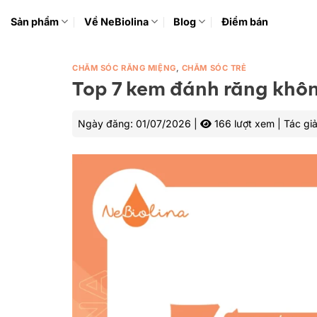
Bỏ
Sản phẩm
Về NeBiolina
Blog
Điểm bán
qua
nội
dung
CHĂM SÓC RĂNG MIỆNG
,
CHĂM SÓC TRẺ
Top 7 kem đánh răng không
Ngày đăng:
01/07/2026
|
166 lượt xem
|
Tác gi