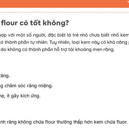
lour có tốt không?
ợp với một số người, đặc biệt là trẻ nhỏ chưa biết nhổ ke
ó thành phần tự nhiên. Tuy nhiên, loại kem này có khả năng
 do không có thành phần hỗ trợ tái khoáng men răng.
răng.
ong chăm sóc răng miệng.
ẹ, ít gây kích ứng.
h răng không chứa flour thường thấp hơn kem chứa fluor.