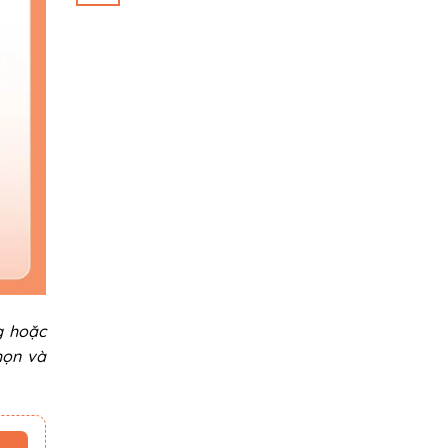
g hoặc
họn và