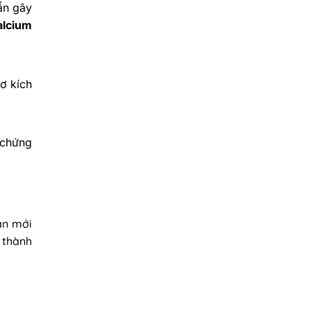
ẩn gây
alcium
ơ kích
 chứng
ạn mới
 thành