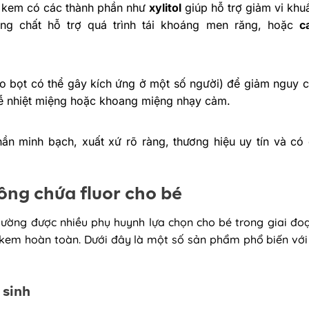
 kem có các thành phần như
xylitol
giúp hỗ trợ giảm vi khu
g chất hỗ trợ quá trình tái khoáng men răng, hoặc
c
o bọt có thể gây kích ứng ở một số người) để giảm nguy c
ễ nhiệt miệng hoặc khoang miệng nhạy cảm.
ần minh bạch, xuất xứ rõ ràng, thương hiệu uy tín và có
ng chứa fluor cho bé
hường được nhiều phụ huynh lựa chọn cho bé trong giai đo
ổ kem hoàn toàn. Dưới đây là một số sản phẩm phổ biến với
 sinh