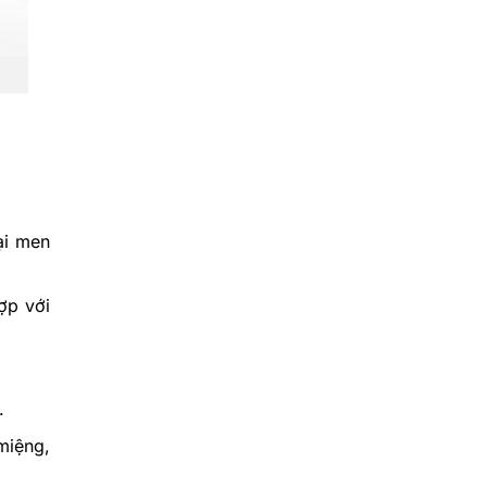
ại men
ợp với
.
miệng,