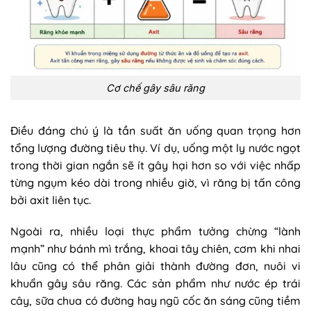
Cơ chế gây sâu răng
Điều đáng chú ý là tần suất ăn uống quan trọng hơn
tổng lượng đường tiêu thụ. Ví dụ, uống một ly nước ngọt
trong thời gian ngắn sẽ ít gây hại hơn so với việc nhấp
từng ngụm kéo dài trong nhiều giờ, vì răng bị tấn công
bởi axit liên tục.
Ngoài ra, nhiều loại thực phẩm tưởng chừng “lành
mạnh” như bánh mì trắng, khoai tây chiên, cơm khi nhai
lâu cũng có thể phân giải thành đường đơn, nuôi vi
khuẩn gây sâu răng. Các sản phẩm như nước ép trái
cây, sữa chua có đường hay ngũ cốc ăn sáng cũng tiềm