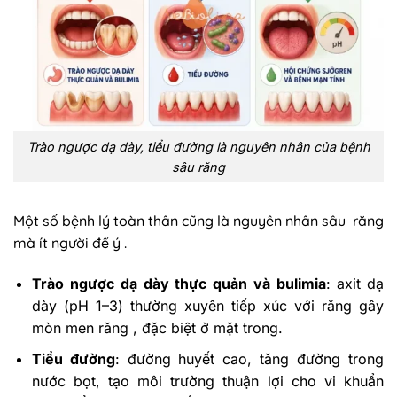
Trào ngược dạ dày, tiểu đường là nguyên nhân của bệnh
sâu răng
Một số bệnh lý toàn thân cũng là nguyên nhân sâu răng
mà ít người để ý .
Trào
ngược
dạ
dày
thực
quản
và
bulimia
: axit dạ
dày (pH 1–3) thường xuyên tiếp xúc với răng gây
mòn men răng , đặc biệt ở mặt trong.
Tiểu đường
: đường huyết cao, tăng đường trong
nước bọt, tạo môi trường thuận lợi cho vi khuẩn