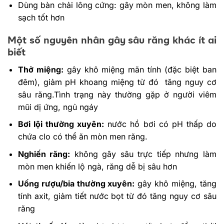
Dùng bàn chải lông cứng: gây mòn men, không làm
sạch tốt hơn
Một số nguyên nhân gây sâu răng khác ít ai
biết
Thở miệng:
gây khô miệng mãn tính (đặc biệt ban
đêm), giảm pH khoang miệng từ đó tăng nguy cơ
sâu răng.Tình trạng này thường gặp ở người viêm
mũi dị ứng, ngủ ngáy
Bơi lội thường xuyên:
nước hồ bơi có pH thấp do
chứa clo có thể ăn mòn men răng.
Nghiến răng:
không gây sâu trực tiếp nhưng làm
mòn men khiến lộ ngà, răng dễ bị sâu hơn
Uống rượu/bia thường xuyên:
gây khô miệng, tăng
tính axit, giảm tiết nước bọt từ đó tăng nguy cơ sâu
răng