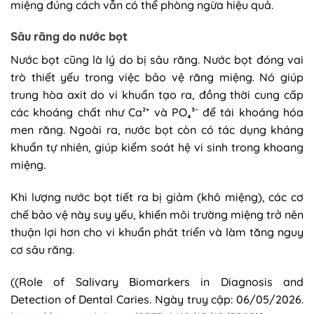
miệng đúng cách vẫn có thể phòng ngừa hiệu quả.
Sâu răng do nước bọt
Nước bọt cũng là lý do bị sâu răng. Nước bọt đóng vai
trò thiết yếu trong việc bảo vệ răng miệng. Nó giúp
trung hòa axit do vi khuẩn tạo ra, đồng thời cung cấp
các khoáng chất như Ca²⁺ và PO₄³⁻ để tái khoáng hóa
men răng. Ngoài ra, nước bọt còn có tác dụng kháng
khuẩn tự nhiên, giúp kiểm soát hệ vi sinh trong khoang
miệng.
Khi lượng nước bọt tiết ra bị giảm (khô miệng), các cơ
chế bảo vệ này suy yếu, khiến môi trường miệng trở nên
thuận lợi hơn cho vi khuẩn phát triển và làm tăng nguy
cơ sâu răng.
((Role of Salivary Biomarkers in Diagnosis and
Detection of Dental Caries. Ngày truy cập: 06/05/2026.