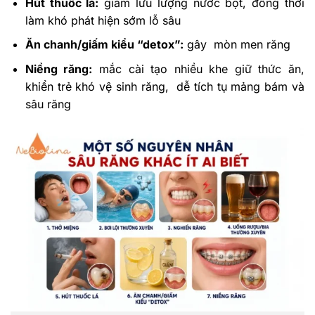
Hút thuốc lá:
giảm lưu lượng nước bọt, đồng thời
làm khó phát hiện sớm lỗ sâu
Ăn chanh/giấm kiểu “detox”:
gây mòn men răng
Niềng răng:
mắc cài tạo nhiều khe giữ thức ăn,
khiển trẻ khó vệ sinh răng, dễ tích tụ mảng bám và
sâu răng