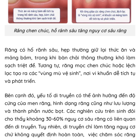
Răng chen chúc, hỗ rãnh sâu tăng nguy cơ sâu răng
Răng có hố rãnh sâu, hẹp thường giữ lại thức ăn và
mảng bám, trong khi bàn chải thông thường khó làm
sạch triệt để. Tương tự, răng mọc chen chúc hoặc lệch
lạc tạo ra các “vùng mù vệ sinh”, nơi vi khuẩn dễ tích tụ
và phát triển.
Bên cạnh đó, yếu tố di truyền có thể ảnh hưởng đến độ
cứng của men răng, hình dạng răng cũng như lưu lượng
và thành phần nước bọt. Các nghiên cứu trên sinh đôi
cho thấy khoảng 30-60% nguy cơ sâu răng có liên quan
đến di truyền. Tuy nhiên, di truyền chỉ làm tăng nguy cơ
chứ không quyết định hoàn toàn, việc chăm sóc răng