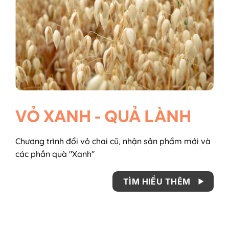
VỎ XANH - QUẢ LÀNH
Chương trình đổi vỏ chai cũ, nhận sản phẩm mới và
các phần quà "Xanh"
TÌM HIỂU THÊM