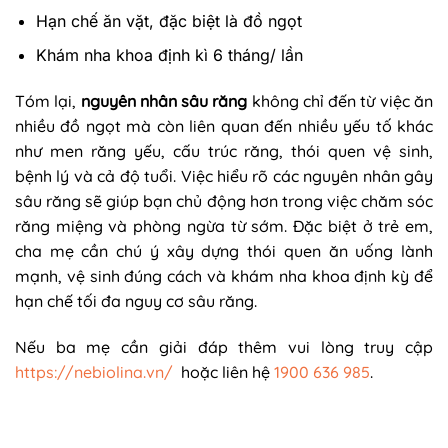
Hạn chế ăn vặt, đặc biệt là đồ ngọt
Khám nha khoa định kì 6 tháng/ lần
Tóm lại,
nguyên nhân sâu răng
không chỉ đến từ việc ăn
nhiều đồ ngọt mà còn liên quan đến nhiều yếu tố khác
như men răng yếu, cấu trúc răng, thói quen vệ sinh,
bệnh lý và cả độ tuổi. Việc hiểu rõ các nguyên nhân gây
sâu răng sẽ giúp bạn chủ động hơn trong việc chăm sóc
răng miệng và phòng ngừa từ sớm. Đặc biệt ở trẻ em,
cha mẹ cần chú ý xây dựng thói quen ăn uống lành
mạnh, vệ sinh đúng cách và khám nha khoa định kỳ để
hạn chế tối đa nguy cơ sâu răng.
Nếu ba mẹ cần giải đáp thêm vui lòng truy cập
https://nebiolina.vn/
hoặc liên hệ
1900 636 985
.