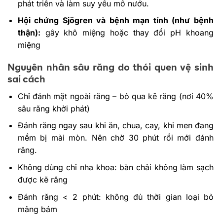
phát triển và làm suy yếu mô nướu.
Hội chứng Sjögren và bệnh mạn tính (như bệnh
thận):
gây khô miệng hoặc thay đổi pH khoang
miệng
Nguyên nhân sâu răng do thói quen vệ sinh
sai cách
Chỉ đánh mặt ngoài răng – bỏ qua kẽ răng (nơi 40%
sâu răng khởi phát)
Đánh răng ngay sau khi ăn, chua, cay, khi men đang
mềm bị mài mòn. Nên chờ 30 phút rồi mới đánh
răng.
Không dùng chỉ nha khoa: bàn chải không làm sạch
được kẽ răng
Đánh răng < 2 phút: không đủ thời gian loại bỏ
mảng bám