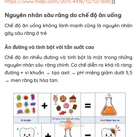
https://www.mdpi.com/2075-4418/12/12/3080
))
Nguyên nhân sâu răng do chế độ ăn uống
Chế độ ăn uống không lành mạnh cũng là nguyên nhân
gây sâu răng ở trẻ
Ăn đường và tinh bột với tần suất cao
Chế độ ăn nhiều đường và tinh bột là một trong những
nguyên nhân sâu răng chính. Cơ chế diễn ra khá rõ ràng:
đường + vi khuẩn → tạo axit → pH miệng giảm dưới 5,5
→ men răng bị hòa tan.