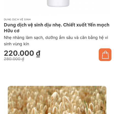
DUNG DỊCH VỆ SINH
Dung dịch vệ sinh dịu nhẹ. Chiết xuất Yến mạch
Hữu cơ
Nhẹ nhàng làm sạch, dưỡng ẩm sâu và cân bằng hệ vi
sinh vùng kín
220.000
₫
280.000
₫
Giá
Giá
gốc
hiện
là:
tại
280.000 ₫.
là:
220.000 ₫.