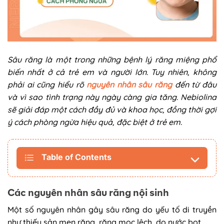
Sâu răng là một trong những bệnh lý răng miệng phổ
biến nhất ở cả trẻ em và người lớn. Tuy nhiên, không
phải ai cũng hiểu rõ
nguyên nhân sâu răng
đến từ đâu
và vì sao tình trạng này ngày càng gia tăng. Nebiolina
sẽ giải đáp một cách đầy đủ và khoa học, đồng thời gợi
ý cách phòng ngừa hiệu quả, đặc biệt ở trẻ em.
Table of Contents
Các nguyên nhân sâu răng nội sinh
Một số nguyên nhân gây sâu răng do yếu tố di truyền
như thiếu sản men răng, răng mọc lệch, do nước bọt.