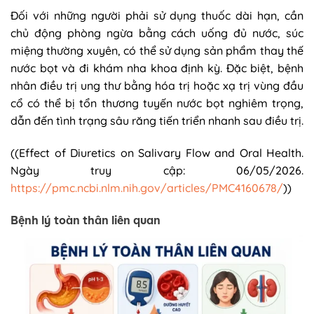
Đối với những người phải sử dụng thuốc dài hạn, cần
chủ động phòng ngừa bằng cách uống đủ nước, súc
miệng thường xuyên, có thể sử dụng sản phẩm thay thế
nước bọt và đi khám nha khoa định kỳ. Đặc biệt, bệnh
nhân điều trị ung thư bằng hóa trị hoặc xạ trị vùng đầu
cổ có thể bị tổn thương tuyến nước bọt nghiêm trọng,
dẫn đến tình trạng sâu răng tiến triển nhanh sau điều trị.
((Effect of Diuretics on Salivary Flow and Oral Health.
Ngày truy cập: 06/05/2026.
https://pmc.ncbi.nlm.nih.gov/articles/PMC4160678/
))
Bệnh lý toàn thân liên quan