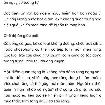
ẩn nguy cơ tương tự.
Đặc biệt, ăn vặt ban đêm nguy hiểm hơn ban ngày vì
lúc này lượng nước bọt giảm, axit không được trung hòa
hiệu quả, khiến men răng dễ bị tổn thương hơn.
Chế độ ăn giàu axit
Đồ uống có gas, kể cả loại không đường, chứa axit citric
hoặc phosphoric có thể trực tiếp làm mòn men răng.
Các loại trái cây chua như chanh, cam cũng có tác động
tương tự nếu tiêu thụ thường xuyên.
Một điểm quan trọng là không nên đánh răng ngay sau
khi ăn đồ chua, vì lúc này men răng đang bị làm mềm.
Việc chải răng có thể gây mài mòn thêm. Ngoài ra, thói
quen “nhấm nháp cả ngày” như uống cà phê, trà sữa
hay nước ép liên tục sẽ khiến pH trong miệng luôn ở
mức thấp, làm tăng nguy cơ sâu răng.