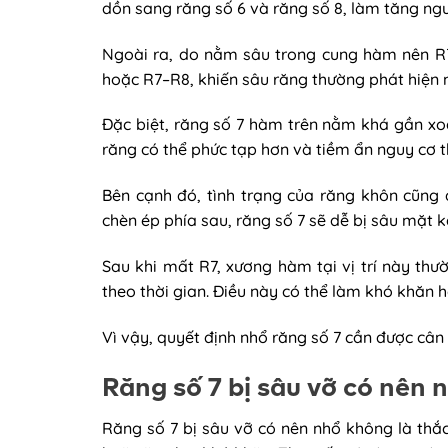
dồn sang răng số 6 và răng số 8, làm tăng ngu
Ngoài ra, do nằm sâu trong cung hàm nên R7
hoặc R7–R8, khiến sâu răng thường phát hiện 
Đặc biệt, răng số 7 hàm trên nằm khá gần x
răng có thể phức tạp hơn và tiềm ẩn nguy cơ
Bên cạnh đó, tình trạng của răng khôn cũng
chèn ép phía sau, răng số 7 sẽ dễ bị sâu mặt 
Sau khi mất R7, xương hàm tại vị trí này thư
theo thời gian. Điều này có thể làm khó khăn h
Vì vậy, quyết định nhổ răng số 7 cần được cân 
Răng số 7 bị sâu vỡ có nên
Răng số 7 bị sâu vỡ có nên nhổ không là thắc