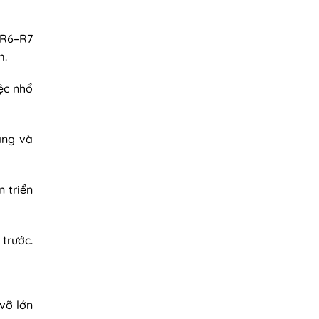
 R6–R7
m.
ệc nhổ
ang và
 triển
 trước.
vỡ lớn