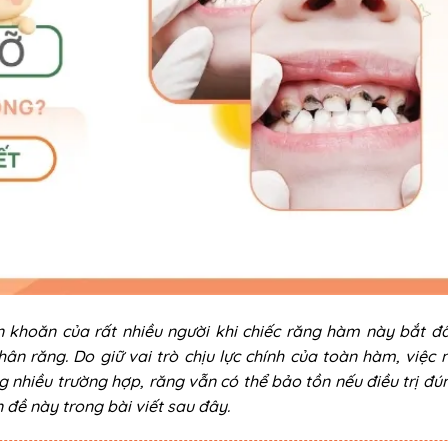
 khoăn của rất nhiều người khi chiếc răng hàm này bắt đ
hân răng. Do giữ vai trò chịu lực chính của toàn hàm, việc 
g nhiều trường hợp, răng vẫn có thể bảo tồn nếu điều trị đú
 đề này trong bài viết sau đây.