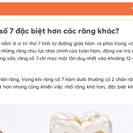
 số 7 đặc biệt hơn các răng khác?
, nằm ở vị trí thứ 7 tính từ đường giữa hàm ra phía trong v
 những răng chịu lực nhai chính của toàn hàm, đóng vai trò
răng sữa, răng số 7 chỉ mọc một lần duy nhất vào khoảng 12–
.
chân răng, trong khi răng số 7 hàm dưới thường có 2 chân ră
t hơn nhưng cũng khiến việc nhổ răng khó hơn, đặc biệt kh