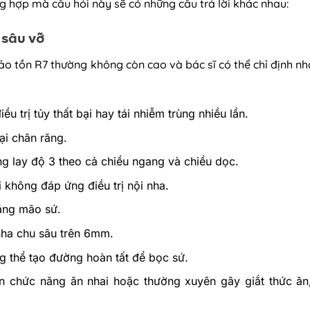
ng hợp mà câu hỏi này sẽ có những câu trả lời khác nhau:
 sâu vỡ
o tồn R7 thường không còn cao và bác sĩ có thể chỉ định nh
u trị tủy thất bại hay tái nhiễm trùng nhiều lần.
ại chân răng.
g lay độ 3 theo cả chiều ngang và chiều dọc.
i không đáp ứng điều trị nội nha.
ằng mão sứ.
 nha chu sâu trên 6mm.
g thể tạo đường hoàn tất để bọc sứ.
n chức năng ăn nhai hoặc thường xuyên gây giắt thức ăn