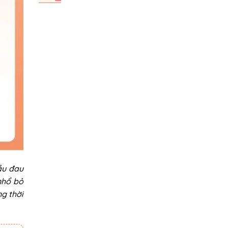
ầu đau
nhổ bỏ
ng thời