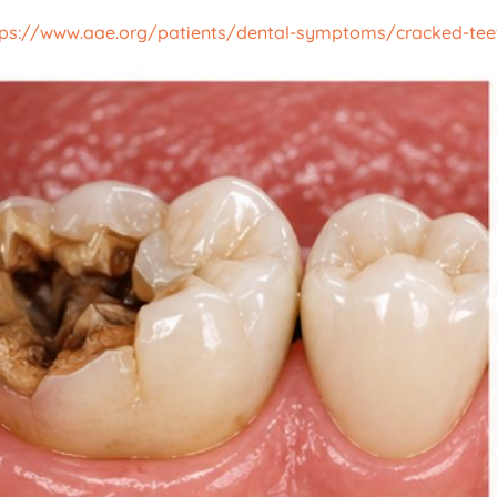
tps://www.aae.org/patients/dental-symptoms/cracked-tee