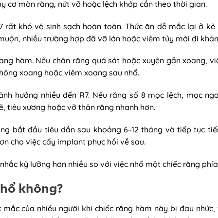
y cơ mòn răng, nứt vỡ hoặc lệch khớp cắn theo thời gian.
 rất khó vệ sinh sạch hoàn toàn. Thức ăn dễ mắc lại ở kẽ
muộn, nhiều trường hợp đã vỡ lớn hoặc viêm tủy mới đi khá
oang hàm. Nếu chân răng quá sát hoặc xuyên gần xoang, vi
 thông xoang hoặc viêm xoang sau nhổ.
 ảnh hưởng nhiều đến R7. Nếu răng số 8 mọc lệch, mọc ng
kẽ, tiêu xương hoặc vỡ thân răng nhanh hơn.
ờng bắt đầu tiêu dần sau khoảng 6–12 tháng và tiếp tục tiến
ơn cho việc cấy implant phục hồi về sau.
nhắc kỹ lưỡng hơn nhiều so với việc nhổ một chiếc răng phía
 nhổ không?
 mắc của nhiều người khi chiếc răng hàm này bị đau nhức, 