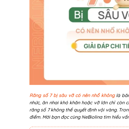
Răng số 7 bị sâu vỡ có nên nhổ không
là băn
nhức, ăn nhai khó khăn hoặc vỡ lớn chỉ còn c
răng số 7 không thể quyết định vội vàng. Tron
điểm. Mời bạn đọc cùng NeBiolina tìm hiểu vấn