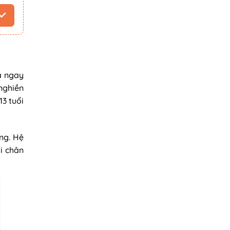
à ngay
 nghiền
13 tuổi
ng. Hệ
i chân