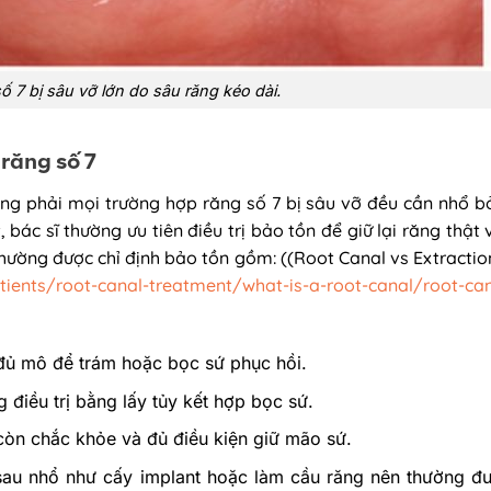
ố 7 bị sâu vỡ lớn do sâu răng kéo dài.
 răng số 7
ng phải mọi trường hợp răng số 7 bị sâu vỡ đều cần nhổ bỏ
bác sĩ thường ưu tiên điều trị bảo tồn để giữ lại răng thật
thường được chỉ định bảo tồn gồm: ((Root Canal vs Extractio
ients/root-canal-treatment/what-is-a-root-canal/root-can
 đủ mô để trám hoặc bọc sứ phục hồi.
điều trị bằng lấy tủy kết hợp bọc sứ.
còn chắc khỏe và đủ điều kiện giữ mão sứ.
sau nhổ như cấy implant hoặc làm cầu răng nên thường đ