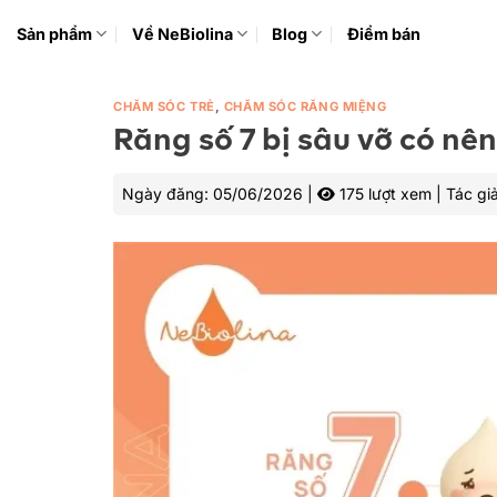
Bỏ
Sản phẩm
Về NeBiolina
Blog
Điểm bán
qua
nội
dung
CHĂM SÓC TRẺ
,
CHĂM SÓC RĂNG MIỆNG
Răng số 7 bị sâu vỡ có nên
Ngày đăng:
05/06/2026
|
175 lượt xem
|
Tác gi