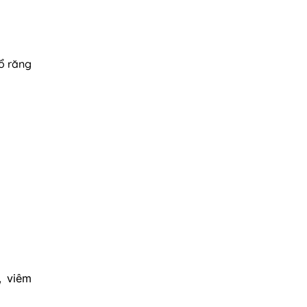
ổ răng
, viêm