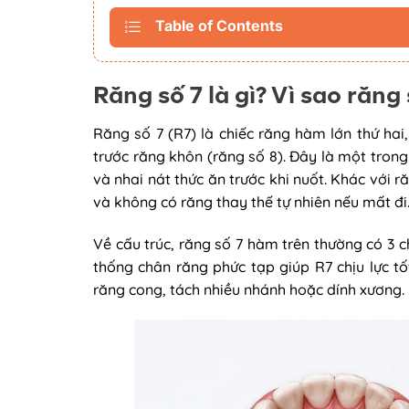
Table of Contents
Răng số 7 là gì? Vì sao răng
Răng số 7 (R7) là chiếc răng hàm lớn thứ hai
trước răng khôn (răng số 8). Đây là một trong
và nhai nát thức ăn trước khi nuốt. Khác với 
và không có răng thay thế tự nhiên nếu mất đi
Về cấu trúc, răng số 7 hàm trên thường có 3 
thống chân răng phức tạp giúp R7 chịu lực tố
răng cong, tách nhiều nhánh hoặc dính xương.