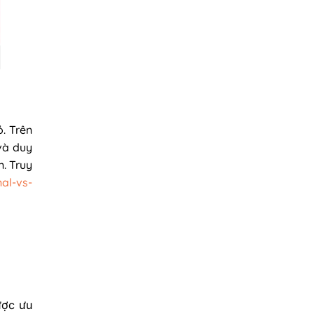
. Trên
 và duy
n. Truy
al-vs-
ược ưu