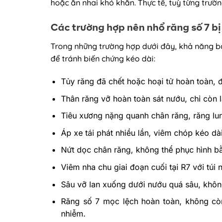
hoặc ăn nhai khó khăn. Thực tế, tuỳ từng trườ
Các trường hợp nên nhổ răng số 7 bị
Trong những trường hợp dưới đây, khả năng bả
để tránh biến chứng kéo dài:
Tủy răng đã chết hoặc hoại tử hoàn toàn, điề
Thân răng vỡ hoàn toàn sát nướu, chỉ còn l
Tiêu xương nặng quanh chân răng, răng lun
Áp xe tái phát nhiều lần, viêm chóp kéo dà
Nứt dọc chân răng, không thể phục hình b
Viêm nha chu giai đoạn cuối tại R7 với túi
Sâu vỡ lan xuống dưới nướu quá sâu, khôn
Răng số 7 mọc lệch hoàn toàn, không cò
nhiễm.