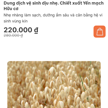
Dung dịch vệ sinh dịu nhẹ. Chiết xuất Yến mạch
Hữu cơ
Nhẹ nhàng làm sạch, dưỡng ẩm sâu và cân bằng hệ vi
sinh vùng kín
220.000
₫
280.000
₫
Giá
Giá
gốc
hiện
là:
tại
280.000 ₫.
là:
220.000 ₫.