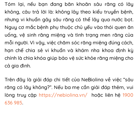
Tóm lại, nếu bạn đang băn khoăn sâu răng có lây
không, câu trả lời là: không lây theo kiểu truyền bệnh,
nhưng vi khuẩn gây sâu răng có thể lây qua nước bọt.
Nguy cơ mắc bệnh phụ thuộc chủ yếu vào thói quen ăn
uống, vệ sinh răng miệng và tình trạng men răng của
mỗi người. Vì vậy, việc chăm sóc răng miệng đúng cách,
hạn chế chia sẻ vi khuẩn và khám nha khoa định kỳ
chính là chìa khóa giúp bảo vệ sức khỏe răng miệng cho
cả gia đình.
Trên đây là giải đáp chi tiết của NeBiolina về việc “sâu
răng có lây không?”. Nếu ba mẹ cần giải đáp thêm, vui
lòng truy cập
https://nebiolina.vn/
hoặc liên hệ
1900
636 985
.