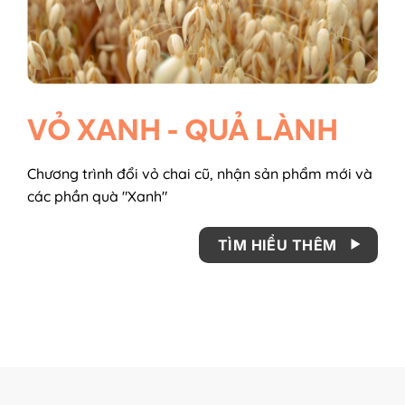
VỎ XANH - QUẢ LÀNH
Chương trình đổi vỏ chai cũ, nhận sản phẩm mới và
các phần quà "Xanh"
TÌM HIỂU THÊM