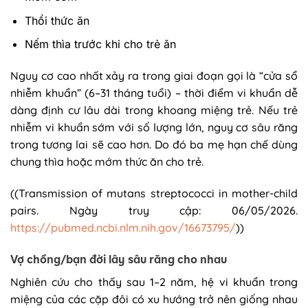
Thổi thức ăn
Nếm thìa trước khi cho trẻ ăn
Nguy cơ cao nhất xảy ra trong giai đoạn gọi là “cửa sổ
nhiễm khuẩn” (6–31 tháng tuổi) – thời điểm vi khuẩn dễ
dàng định cư lâu dài trong khoang miệng trẻ. Nếu trẻ
nhiễm vi khuẩn sớm với số lượng lớn, nguy cơ sâu răng
trong tương lai sẽ cao hơn. Do đó ba mẹ hạn chế dùng
chung thìa hoặc mớm thức ăn cho trẻ.
((Transmission of mutans streptococci in mother-child
pairs. Ngày truy cập: 06/05/2026.
https://pubmed.ncbi.nlm.nih.gov/16673795/
))
Vợ chồng/bạn đời lây sâu răng cho nhau
Nghiên cứu cho thấy sau 1–2 năm, hệ vi khuẩn trong
miệng của các cặp đôi có xu hướng trở nên giống nhau