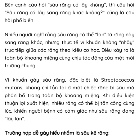
Bên cạnh câu hỏi “sâu răng có lây không”, thì câu hỏi
“Sâu răng có lây sang răng khác không?” cũng là câu
hỏi phổ biến
Nhiều người nghĩ rằng sâu răng có thể “lan” từ răng này
sang răng khác, nhưng thực tế vi khuẩn không “nhảy”
trực tiếp giữa các răng theo kiểu cơ học. Điều xảy ra là
toàn bộ khoang miệng cùng chịu tác động của một môi
trường chung.
Vi khuẩn gây sâu răng, đặc biệt là Streptococcus
mutans, không chỉ tồn tại ở một chiếc răng bị sâu mà
phân bố trong toàn bộ khoang miệng. Khi điều kiện
thuận lợi xuất hiện, nhiều răng có thể bị tấn công cùng
lúc, khiến người bệnh có cảm giác như sâu răng đang
“lây lan”.
Trường hợp dễ gây hiểu nhầm là sâu kẽ răng: