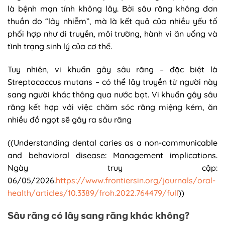
là bệnh mạn tính không lây. Bởi sâu răng không đơn
thuần do “lây nhiễm”, mà là kết quả của nhiều yếu tố
phối hợp như di truyền, môi trường, hành vi ăn uống và
tình trạng sinh lý của cơ thể.
Tuy nhiên, vi khuẩn gây sâu răng – đặc biệt là
Streptococcus mutans – có thể lây truyền từ người này
sang người khác thông qua nước bọt. Vi khuẩn gây sâu
răng kết hợp với việc chăm sóc răng miệng kém, ăn
nhiều đồ ngọt sẽ gây ra sâu răng
((Understanding dental caries as a non-communicable
and behavioral disease: Management implications.
Ngày truy cập:
06/05/2026.
https://www.frontiersin.org/journals/oral-
health/articles/10.3389/froh.2022.764479/full
))
Sâu răng có lây sang răng khác không?