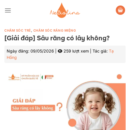
Bỏ
qua
nội
dung
CHĂM SÓC TRẺ
,
CHĂM SÓC RĂNG MIỆNG
[Giải đáp] Sâu răng có lây không?
Ngày đăng:
09/05/2026
|
259 lượt xem
|
Tác giả:
Tạ
Hồng