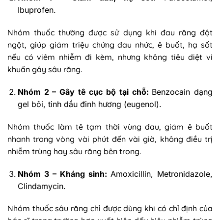
Ibuprofen.
Nhóm thuốc thường được sử dụng khi đau răng đột
ngột, giúp giảm triệu chứng đau nhức, ê buốt, hạ sốt
nếu có viêm nhiễm đi kèm, nhưng không tiêu diệt vi
khuẩn gây sâu răng.
Nhóm 2 – Gây tê cục bộ tại chỗ:
Benzocain dạng
gel bôi, tinh dầu đinh hương (eugenol).
Nhóm thuốc làm tê tạm thời vùng đau, giảm ê buốt
nhanh trong vòng vài phút đến vài giờ, không điều trị
nhiễm trùng hay sâu răng bên trong.
Nhóm 3 – Kháng sinh:
Amoxicillin, Metronidazole,
Clindamycin.
Nhóm thuốc sâu răng chỉ được dùng khi có chỉ định của