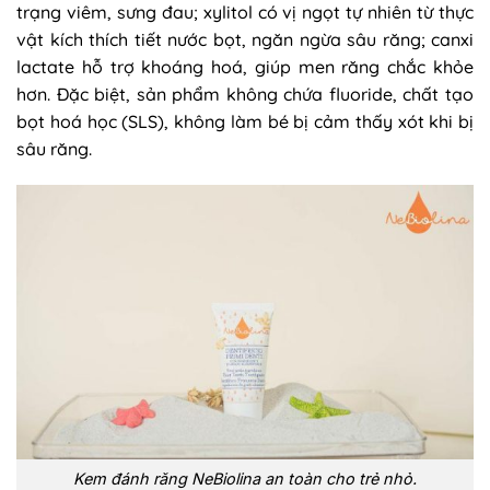
trạng viêm, sưng đau; xylitol có vị ngọt tự nhiên từ thực
vật kích thích tiết nước bọt, ngăn ngừa sâu răng; canxi
lactate hỗ trợ khoáng hoá, giúp men răng chắc khỏe
hơn. Đặc biệt, sản phẩm không chứa fluoride, chất tạo
bọt hoá học (SLS), không làm bé bị cảm thấy xót khi bị
sâu răng.
Kem đánh răng NeBiolina an toàn cho trẻ nhỏ.