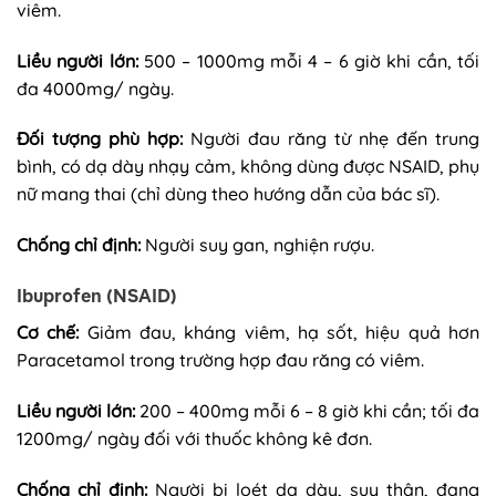
viêm.
Liều người lớn:
500 – 1000mg mỗi 4 – 6 giờ khi cần, tối
đa 4000mg/ ngày.
Đối tượng phù hợp:
Người đau răng từ nhẹ đến trung
bình, có dạ dày nhạy cảm, không dùng được NSAID, phụ
nữ mang thai (chỉ dùng theo hướng dẫn của bác sĩ).
Chống chỉ định:
Người suy gan, nghiện rượu.
Ibuprofen (NSAID)
Cơ chế:
Giảm đau, kháng viêm, hạ sốt, hiệu quả hơn
Paracetamol trong trường hợp đau răng có viêm.
Liều người lớn:
200 – 400mg mỗi 6 – 8 giờ khi cần; tối đa
1200mg/ ngày đối với thuốc không kê đơn.
Chống chỉ định:
Người bị loét dạ dày, suy thận, đang