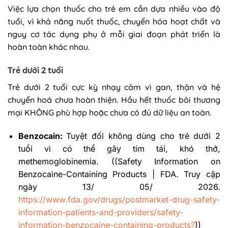
Việc lựa chọn thuốc cho trẻ em cần dựa nhiều vào độ
tuổi, vì khả năng nuốt thuốc, chuyển hóa hoạt chất và
nguy cơ tác dụng phụ ở mỗi giai đoạn phát triển là
hoàn toàn khác nhau.
Trẻ dưới 2 tuổi
Trẻ dưới 2 tuổi cực kỳ nhạy cảm vì gan, thận và hệ
chuyển hoá chưa hoàn thiện. Hầu hết thuốc bôi thương
mại KHÔNG phù hợp hoặc chưa có đủ dữ liệu an toàn.
Benzocain:
Tuyệt đối không dùng cho trẻ dưới 2
tuổi vì có thể gây tím tái, khó thở,
methemoglobinemia. ((Safety Information on
Benzocaine-Containing Products | FDA. Truy cập
ngày 13/ 05/ 2026.
https://www.fda.gov/drugs/postmarket-drug-safety-
information-patients-and-providers/safety-
information-benzocaine-containing-products?
))