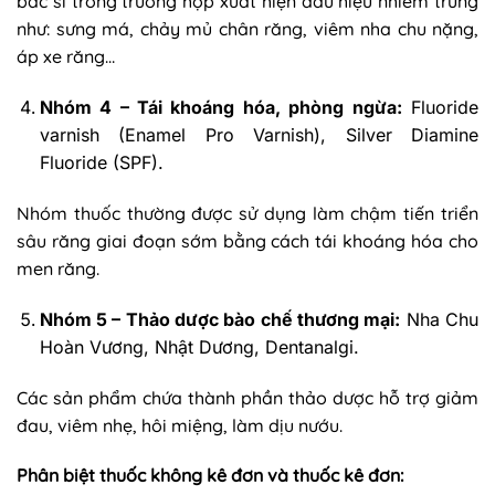
bác sĩ trong trường hợp xuất hiện dấu hiệu nhiễm trùng
như: sưng má, chảy mủ chân răng, viêm nha chu nặng,
áp xe răng…
Nhóm 4 – Tái khoáng hóa, phòng ngừa:
Fluoride
varnish (Enamel Pro Varnish), Silver Diamine
Fluoride (SPF).
Nhóm thuốc thường được sử dụng làm chậm tiến triển
sâu răng giai đoạn sớm bằng cách tái khoáng hóa cho
men răng.
Nhóm 5 – Thảo dược bào chế thương mại:
Nha Chu
Hoàn Vương, Nhật Dương, Dentanalgi.
Các sản phẩm chứa thành phần thảo dược hỗ trợ giảm
đau, viêm nhẹ, hôi miệng, làm dịu nướu.
Phân biệt thuốc không kê đơn và thuốc kê đơn: