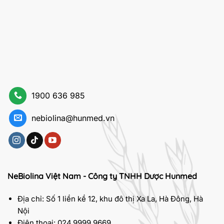
1900 636 985
nebiolina@hunmed.vn
NeBiolina Việt Nam - Công ty TNHH Dược Hunmed
Địa chỉ: Số 1 liền kề 12, khu đô thị Xa La, Hà Đông, Hà
Nội
Điện thoại: 024.9999.9669