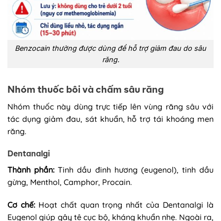
Benzocain thường được dùng để hỗ trợ giảm đau do sâu
răng.
Nhóm thuốc bôi và chấm sâu răng
Nhóm thuốc này dùng trực tiếp lên vùng răng sâu với
tác dụng giảm đau, sát khuẩn, hỗ trợ tái khoáng men
răng.
Dentanalgi
Thành phần:
Tinh dầu đinh hương (eugenol), tinh dầu
gừng, Menthol, Camphor, Procain.
Cơ chế:
Hoạt chất quan trọng nhất của Dentanalgi là
Eugenol giúp gây tê cục bộ, kháng khuẩn nhẹ. Ngoài ra,