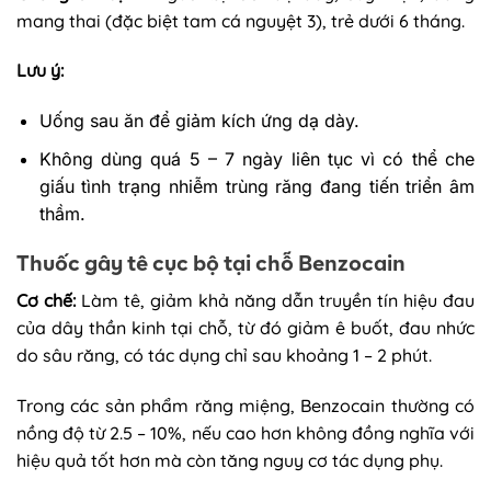
mang thai (đặc biệt tam cá nguyệt 3), trẻ dưới 6 tháng.
Lưu ý:
Uống sau ăn để giảm kích ứng dạ dày.
Không dùng quá 5 – 7 ngày liên tục vì có thể che
giấu tình trạng nhiễm trùng răng đang tiến triển âm
thầm.
Thuốc gây tê cục bộ tại chỗ Benzocain
Cơ chế:
Làm tê, giảm khả năng dẫn truyền tín hiệu đau
của dây thần kinh tại chỗ, từ đó giảm ê buốt, đau nhức
do sâu răng, có tác dụng chỉ sau khoảng 1 – 2 phút.
Trong các sản phẩm răng miệng, Benzocain thường có
nồng độ từ 2.5 – 10%, nếu cao hơn không đồng nghĩa với
hiệu quả tốt hơn mà còn tăng nguy cơ tác dụng phụ.