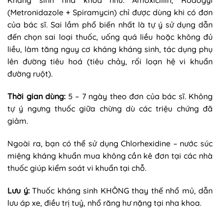
Kháng sinh nha khoa như: Amoxicillin, Rodogyl
(Metronidazole + Spiramycin) chỉ được dùng khi có đơn
của bác sĩ. Sai lầm phổ biến nhất là tự ý sử dụng dẫn
đến chọn sai loại thuốc, uống quá liều hoặc không đủ
liều, làm tăng nguy cơ kháng kháng sinh, tác dụng phụ
lên đường tiêu hoá (tiêu chảy, rối loạn hệ vi khuẩn
đường ruột).
Thời gian dùng:
5 – 7 ngày theo đơn của bác sĩ. Không
tự ý ngưng thuốc giữa chừng dù các triệu chứng đã
giảm.
Ngoài ra, bạn có thể sử dụng Chlorhexidine – nước súc
miệng kháng khuẩn mua không cần kê đơn tại các nhà
thuốc giúp kiểm soát vi khuẩn tại chỗ.
Lưu ý:
Thuốc kháng sinh KHÔNG thay thế nhổ mủ, dẫn
lưu áp xe, điều trị tuỷ, nhổ răng hư nặng tại nha khoa.