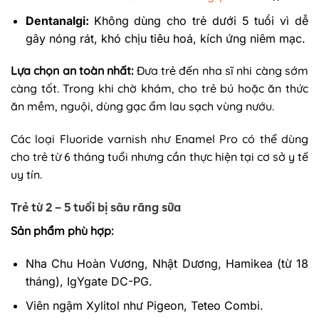
Dentanalgi:
Không dùng cho trẻ dưới 5 tuổi vì dễ
gây nóng rát, khó chịu tiêu hoá, kích ứng niêm mạc.
Lựa chọn an toàn nhất:
Đưa trẻ đến nha sĩ nhi càng sớm
càng tốt. Trong khi chờ khám, cho trẻ bú hoặc ăn thức
ăn mềm, nguội, dùng gạc ẩm lau sạch vùng nướu.
Các loại Fluoride varnish như Enamel Pro có thể dùng
cho trẻ từ 6 tháng tuổi nhưng cần thực hiện tại cơ sở y tế
uy tín.
Trẻ từ 2 – 5 tuổi bị sâu răng sữa
Sản phẩm phù hợp:
Nha Chu Hoàn Vương, Nhật Dương, Hamikea (từ 18
tháng), IgYgate DC-PG.
Viên ngậm Xylitol như Pigeon, Teteo Combi.