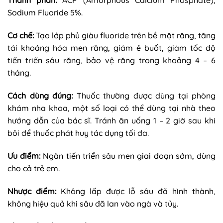
Thành phần:
ACP (Amorphous Calcium Phosphate),
Sodium Fluoride 5%.
Cơ chế:
Tạo lớp phủ giàu fluoride trên bề mặt răng, tăng
tái khoáng hóa men răng, giảm ê buốt, giảm tốc độ
tiến triển sâu răng, bảo vệ răng trong khoảng 4 – 6
tháng.
Cách dùng đúng:
Thuốc thường được dùng tại phòng
khám nha khoa, một số loại có thể dùng tại nhà theo
hướng dẫn của bác sĩ. Tránh ăn uống 1 – 2 giờ sau khi
bôi để thuốc phát huy tác dụng tối đa.
Ưu điểm:
Ngăn tiến triển sâu men giai đoạn sớm, dùng
cho cả trẻ em.
Nhược điểm:
Không lấp được lỗ sâu đã hình thành,
không hiệu quả khi sâu đã lan vào ngà và tủy.