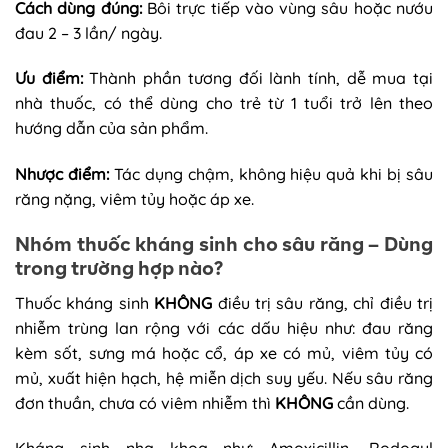
Cách dùng đúng:
Bôi trực tiếp vào vùng sâu hoặc nướu
đau 2 – 3 lần/ ngày.
Ưu điểm:
Thành phần tương đối lành tính, dễ mua tại
nhà thuốc, có thể dùng cho trẻ từ 1 tuổi trở lên theo
hướng dẫn của sản phẩm.
Nhược điểm:
Tác dụng chậm, không hiệu quả khi bị sâu
răng nặng, viêm tủy hoặc áp xe.
Nhóm thuốc kháng sinh cho sâu răng – Dùng
trong trường hợp nào?
Thuốc kháng sinh
KHÔNG
điều trị sâu răng, chỉ điều trị
nhiễm trùng lan rộng với các dấu hiệu như: đau răng
kèm sốt, sưng má hoặc cổ, áp xe có mủ, viêm tủy có
mủ, xuất hiện hạch, hệ miễn dịch suy yếu. Nếu sâu răng
đơn thuần, chưa có viêm nhiễm thì
KHÔNG
cần dùng.