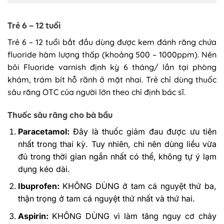
Trẻ 6 – 12 tuổi
Trẻ 6 – 12 tuổi bắt đầu dùng được kem đánh răng chứa
fluoride hàm lượng thấp (khoảng 500 – 1000ppm). Nên
bôi Fluoride varnish định kỳ 6 tháng/ lần tại phòng
khám, trám bít hỗ rãnh ở mặt nhai. Trẻ chỉ dùng thuốc
sâu răng OTC của người lớn theo chỉ định bác sĩ.
Thuốc sâu răng cho bà bầu
Paracetamol:
Đây là thuốc giảm đau được ưu tiên
nhất trong thai kỳ. Tuy nhiên, chỉ nên dùng liều vừa
đủ trong thời gian ngắn nhất có thể, không tự ý lạm
dụng kéo dài.
Ibuprofen:
KHÔNG DÙNG ở tam cá nguyệt thứ ba,
thận trọng ở tam cá nguyệt thứ nhất và thứ hai.
Aspirin:
KHÔNG DÙNG vì làm tăng nguy cơ chảy