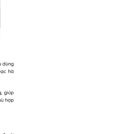
u dùng
bạc hà
, giúp
hù hợp