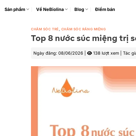
Bỏ
Sản phẩm
Về NeBiolina
Blog
Điểm bán
qua
nội
dung
CHĂM SÓC TRẺ
,
CHĂM SÓC RĂNG MIỆNG
Top 8 nước súc miệng trị 
Ngày đăng:
08/06/2026
|
138 lượt xem
|
Tác gi