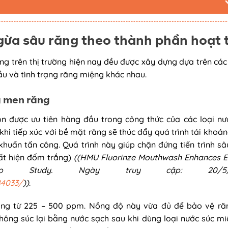
gừa sâu răng theo thành phần hoạt 
ng trên thị trường hiện nay đều được xây dựng dựa trên cá
ầu và tình trạng răng miệng khác nhau.
g men răng
uôn được ưu tiên hàng đầu trong công thức của các loại nư
khi tiếp xúc với bề mặt răng sẽ thúc đẩy quá trình tái khoá
khuẩn tấn công. Quá trình này giúp chặn đứng tiến trình sâ
uất hiện đốm trắng)
((HMU Fluorinze Mouthwash Enhances 
itro Study. Ngày truy cập: 20/5/2
84033/
))
.
ộng từ 225 – 500 ppm. Nồng độ này vừa đủ để bảo vệ r
hông súc lại bằng nước sạch sau khi dùng loại nước súc miệ