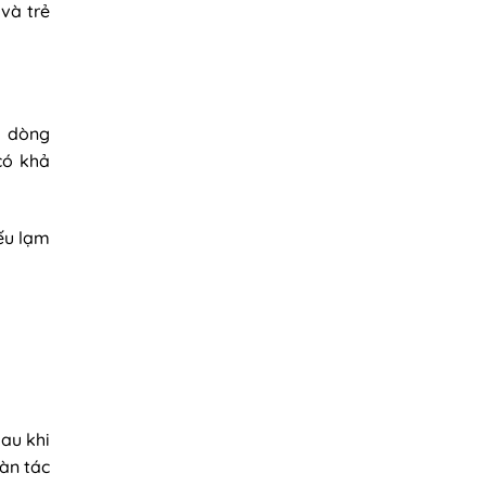
và trẻ
h dòng
có khả
nếu lạm
sau khi
àn tác