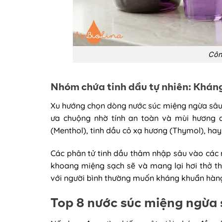
Côn
Nhóm chứa tinh dầu tự nhiên: Khán
Xu hướng chọn dòng nước súc miệng ngừa sâu 
ưa chuộng nhờ tính an toàn và mùi hương dễ
(Menthol), tinh dầu cỏ xạ hương (Thymol), hay
Các phân tử tinh dầu thâm nhập sâu vào các
khoang miệng sạch sẽ và mang lại hơi thở t
với người bình thường muốn kháng khuẩn hàng
Top 8 nước súc miệng ngừa 