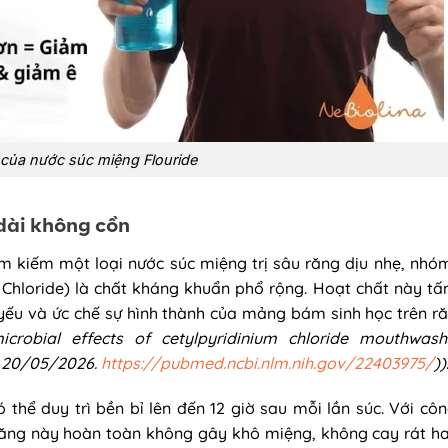
h của nước súc miệng Flouride
dài không cồn
kiếm một loại nước súc miệng trị sâu răng dịu nhẹ, nhó
um Chloride) là chất kháng khuẩn phổ rộng. Hoạt chất này tấ
 yếu và ức chế sự hình thành của mảng bám sinh học trên 
microbial effects of cetylpyridinium chloride mouthwas
: 20/05/2026.
https://pubmed.ncbi.nlm.nih.gov/22403975/
))
hể duy trì bền bỉ lên đến 12 giờ sau mỗi lần súc. Với côn
 răng này hoàn toàn không gây khô miệng, không cay rát ha