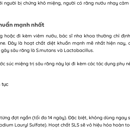
i người bị chứng khô miệng, người có răng nướu nhạy cảm 
khuẩn mạnh nhất
ng hoặc đi kèm viêm nướu, bác sĩ nha khoa thường chỉ địn
ine. Đây là hoạt chất diệt khuẩn mạnh mẽ nhất hiện nay, 
 gây sâu răng là S.mutans và Lactobacillus.
ước súc miệng trị sâu răng này lại đi kèm các tác dụng phụ 
 tục
từng đợt ngắn (tối đa 14 ngày). Đặc biệt, không dùng ngay 
dium Lauryl Sulfate). Hoạt chất SLS sẽ vô hiệu hóa hoàn to