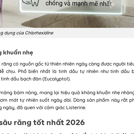
g dụng của Chlorhexidine
g khuẩn nhẹ
răng có nguồn gốc từ thiên nhiên ngày càng được người tiê
 chịu. Phổ biến nhất là tinh dầu tự nhiên như tinh dầu 
 tinh dầu bạch đàn (Eucalyptol).
 mảng bám nông, mang lại hiệu quả kháng khuẩn nhẹ nhàng
hơm mát tự nhiên suốt ngày dài. Dòng sản phẩm này rất p
 ngày, đã quen với cảm giác Listerine.
sâu răng tốt nhất 2026