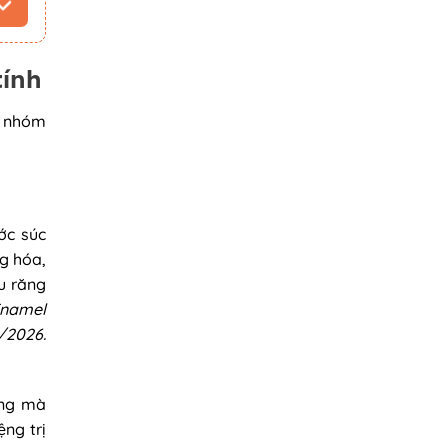
tính
c nhóm
ớc súc
ng hóa,
u răng
Enamel
026.
ăng mà
ng trị