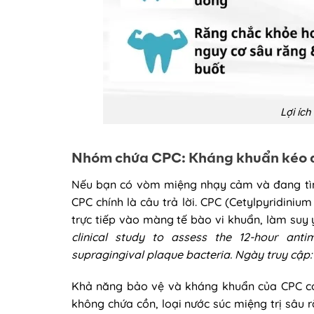
Lợi íc
Nhóm chứa CPC: Kháng khuẩn kéo 
Nếu bạn có vòm miệng nhạy cảm và đang tìm 
CPC chính là câu trả lời. CPC (Cetylpyridini
trực tiếp vào màng tế bào vi khuẩn, làm suy
clinical study to assess the 12-hour anti
supragingival plaque bacteria. Ngày truy cập
Khả năng bảo vệ và kháng khuẩn của CPC có t
không chứa cồn, loại nước súc miệng trị sâu