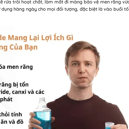
 sẽ rửa trôi hoạt chất, làm mất đi màng bảo vệ men răng vừ
dụng hàng ngày cho mọi đối tượng, đặc biệt là vào buổi tối