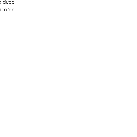
a được
 trước