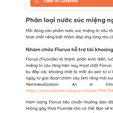
Table of Contents
Phân loại nước súc miệng n
Mỗi dòng sản phẩm nước súc miệng trị sâu ră
hoạt chất riêng biệt nhằm đáp ứng từng nhu c
Nhóm chứa Florua hỗ trợ tái khoán
Florua (Fluoride) là thành phần kinh điển, l
miệng trị sâu răng hiện nay. Hoạt chất Florua 
bù đắp các khoáng chất bị mất do axit từ vi 
ngay từ giai đoạn chớm sâu (khi răng mới x
Remineralization: An In V
https://pmc.ncbi.nlm.nih.gov/articles/PMC70
Hàm lượng Florua tiêu chuẩn thường dao đ
không gây thừa Fluoride cho cơ thể. Bạn sẽ k