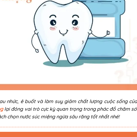
au nhức, ê buốt và làm suy giảm chất lượng cuộc sống của
ng
lại đóng vai trò cực kỳ quan trọng trong phác đồ chăm só
ách chọn nước súc miệng ngừa sâu răng tốt nhất nhé!