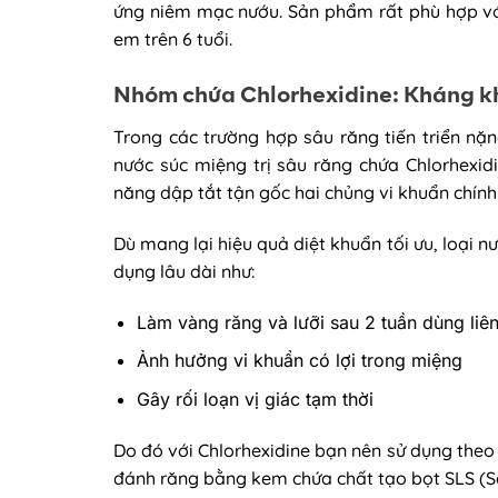
ứng niêm mạc nướu. Sản phẩm rất phù hợp vớ
em trên 6 tuổi.
Nhóm chứa Chlorhexidine: Kháng 
Trong các trường hợp sâu răng tiến triển nặ
nước súc miệng trị sâu răng chứa Chlorhexid
năng dập tắt tận gốc hai chủng vi khuẩn chính
Dù mang lại hiệu quả diệt khuẩn tối ưu, loại n
dụng lâu dài như:
Làm vàng răng và lưỡi sau 2 tuần dùng liên
Ảnh hưởng vi khuẩn có lợi trong miệng
Gây rối loạn vị giác tạm thời
Do đó với Chlorhexidine bạn nên sử dụng theo 
đánh răng bằng kem chứa chất tạo bọt SLS (So