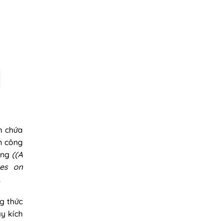
m chứa
n công
răng
((A
hes on
.
g thức
y kích